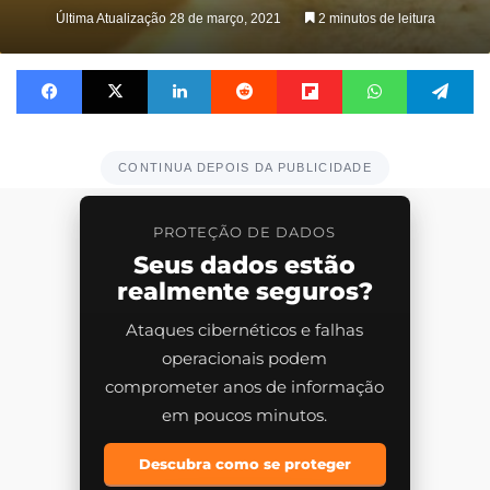
Última Atualização 28 de março, 2021
2 minutos de leitura
Facebook
X
Linkedin
Reddit
Flipboard
WhatsApp
Te
CONTINUA DEPOIS DA PUBLICIDADE
PROTEÇÃO DE DADOS
Seus dados estão
realmente seguros?
Ataques cibernéticos e falhas
operacionais podem
comprometer anos de informação
em poucos minutos.
Descubra como se proteger