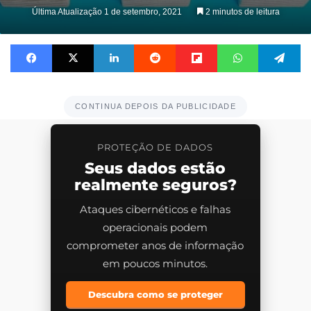
Última Atualização 1 de setembro, 2021
2 minutos de leitura
Facebook
X
Linkedin
Reddit
Flipboard
WhatsApp
Te
CONTINUA DEPOIS DA PUBLICIDADE
PROTEÇÃO DE DADOS
Seus dados estão
realmente seguros?
Ataques cibernéticos e falhas
operacionais podem
comprometer anos de informação
em poucos minutos.
Descubra como se proteger