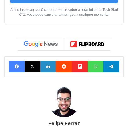
Ao se inscrever, você concorda em receber a newsletter do Tech Start
XYZ. Você pode cancelar a inscrição a qualquer momento.
Facebook
X
Linkedin
Reddit
Flipboard
WhatsApp
Tele
Felipe Ferraz