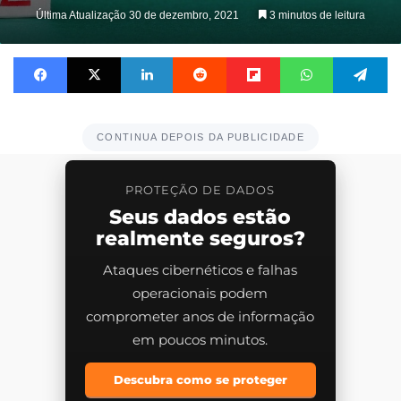
Última Atualização 30 de dezembro, 2021
3 minutos de leitura
Facebook
X
Linkedin
Reddit
Flipboard
WhatsApp
Te
CONTINUA DEPOIS DA PUBLICIDADE
PROTEÇÃO DE DADOS
Seus dados estão
realmente seguros?
Ataques cibernéticos e falhas
operacionais podem
comprometer anos de informação
em poucos minutos.
Descubra como se proteger