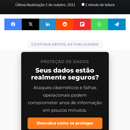
on
Última Atualização 2 de outubro, 2021
1 minuto de leitura
X
Facebook
X
Linkedin
Reddit
Flipboard
WhatsApp
Te
CONTINUA DEPOIS DA PUBLICIDADE
PROTEÇÃO DE DADOS
Seus dados estão
realmente seguros?
Ataques cibernéticos e falhas
operacionais podem
comprometer anos de informação
em poucos minutos.
Descubra como se proteger