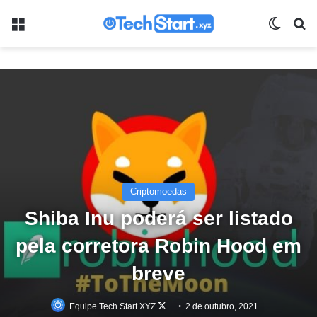
Menu
Switch
Pr
Criptomoedas
Shiba Inu poderá ser listado
pela corretora Robin Hood em
breve
Follow
Equipe Tech Start XYZ
2 de outubro, 2021