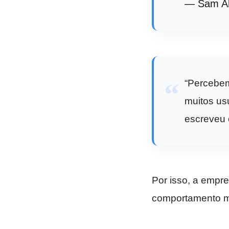
— Sam A
“Percebem
muitos us
escreveu
Por isso, a empr
comportamento m