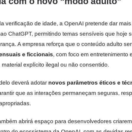
a com o novo “modo adulto”
 verificação de idade, a OpenAI pretende dar mais l
 ao ChatGPT, permitindo temas sensíveis que hoje 
gurança. A empresa reforça que o conteúdo adulto se
ensuais e ficcionais
, com foco em entretenimento 
 material explícito ilegal ou não consentido.
delo deverá adotar
novos parâmetros éticos e téc
arantir que as interações permaneçam seguras, resp
apropriadas.
ambém abrirá espaço para desenvolvedores criare
ntro do ecossistema da OpenAI, com as devidas res