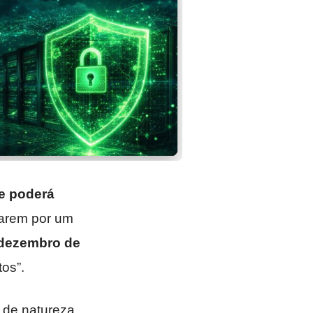
e poderá
arem por um
dezembro de
tos”.
u de natureza