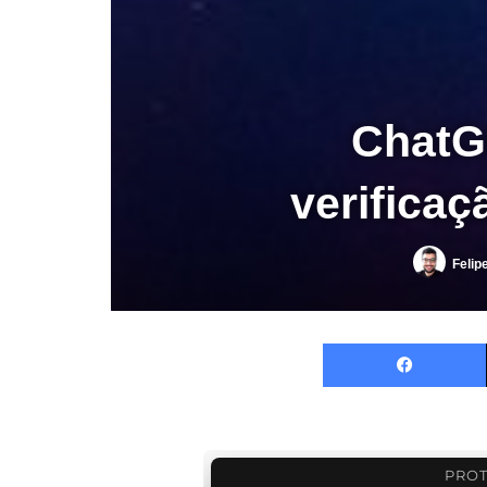
ChatG
verificaç
Felip
PROT