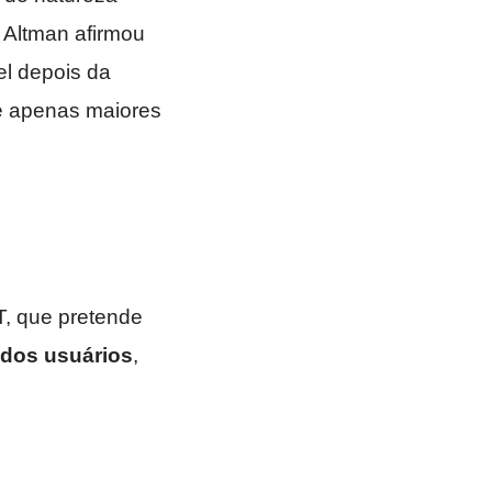
. Altman afirmou
el depois da
e apenas maiores
T, que pretende
 dos usuários
,