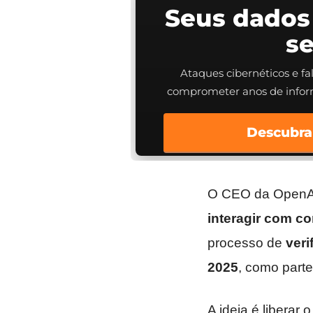
Seus dados
s
Ataques cibernéticos e f
comprometer anos de info
Descubra
O CEO da OpenA
interagir com c
processo de
veri
2025
, como parte
A ideia é liberar