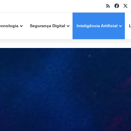
RSS
Face
X
k Point alerta para falha crítica em servidores
ecnologia
Segurança Digital
Inteligência Artificial