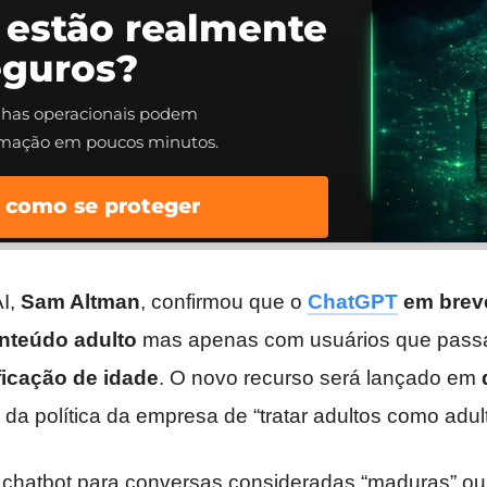
 estão realmente
eguros?
alhas operacionais podem
rmação em poucos minutos.
 como se proteger
I,
Sam Altman
, confirmou que o
ChatGPT
em brev
onteúdo adulto
mas apenas com usuários que pass
ficação de idade
. O novo recurso será lançado em
 da política da empresa de “tratar adultos como adul
 o chatbot para conversas consideradas “maduras” o