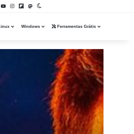
book
YouTube
Instagram
Flipboard
Mastodon
Switch skin
Linux
Windows
Ferramentas Grátis