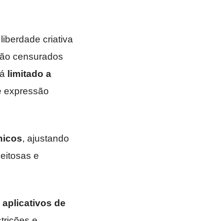
iberdade criativa
são censurados
rá
limitado a
e expressão
nicos
, ajustando
eitosas e
m
aplicativos de
trições e