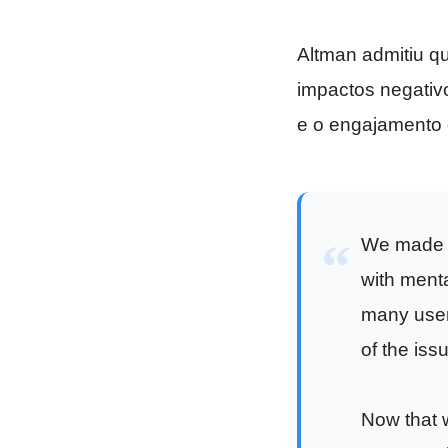
Altman admitiu q
impactos negativ
e o engajamento 
We made C
with menta
many user
of the iss
Now that