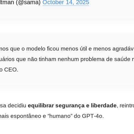
ltman (@sama)
October 14, 2025
os que o modelo ficou menos útil e menos agradáv
uários que não tinham nenhum problema de saúde m
 o CEO.
esa decidiu
equilibrar segurança e liberdade
, reint
ais espontâneo e “humano” do GPT‑4o.