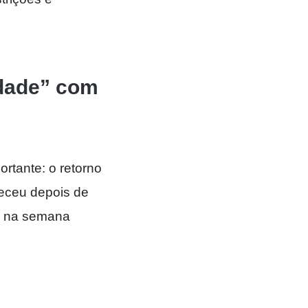
idade” com
rtante: o retorno
eceu depois de
o na semana