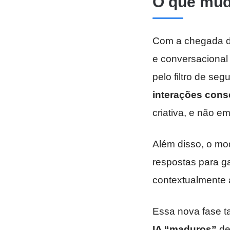
O que mud
Com a chegada da
e conversacional
pelo filtro de se
interações cons
criativa, e não em
Além disso, o mo
respostas para g
contextualmente 
Essa nova fase t
IA “maduros”
de