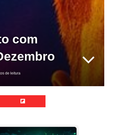
to com
e Dezembro
os de leitura
Reddit
Flipboard