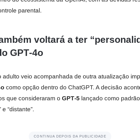
ntrole parental.
ambém voltará a ter “personal
 do GPT‑4o
o adulto veio acompanhada de outra atualização impo
4o
como opção dentro do ChatGPT. A decisão acont
rios que consideraram o
GPT‑5
lançado como padrã
” e “distante”.
CONTINUA DEPOIS DA PUBLICIDADE