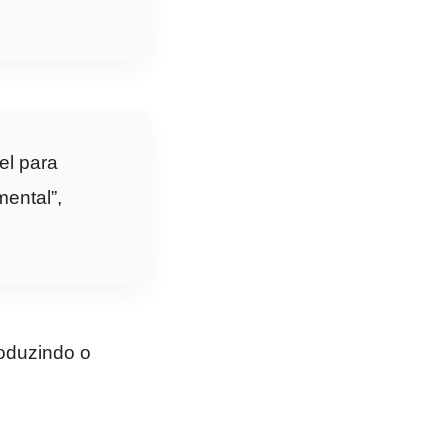
el para
ental”,
roduzindo o