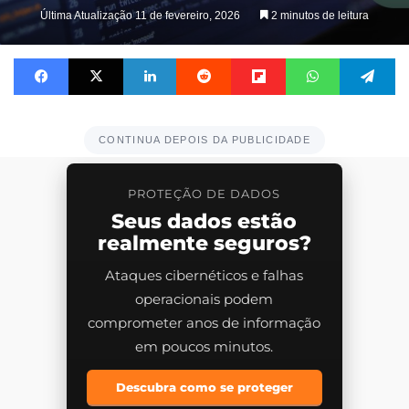
Última Atualização 11 de fevereiro, 2026
2 minutos de leitura
Facebook
X
Linkedin
Reddit
Flipboard
WhatsApp
Te
CONTINUA DEPOIS DA PUBLICIDADE
PROTEÇÃO DE DADOS
Seus dados estão
realmente seguros?
Ataques cibernéticos e falhas
operacionais podem
comprometer anos de informação
em poucos minutos.
Descubra como se proteger