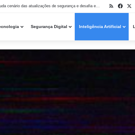
RSS
Face
X
Nova técnica permite que malware aproveite Windows Hello para invadir ambientes Microsoft Entra ID
ecnologia
Segurança Digital
Inteligência Artificial