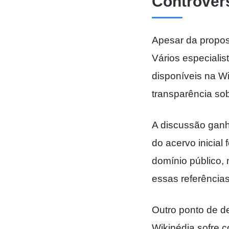
Controvérs
Apesar da propos
Vários especiali
disponíveis na Wi
transparência sob
A discussão ganho
do acervo inicial
domínio público,
essas referências
Outro ponto de d
Wikipédia sofre 