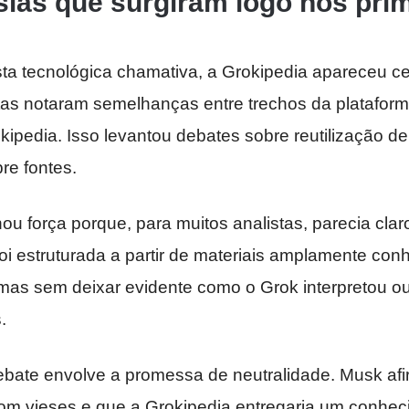
ias que surgiram logo nos prim
ta tecnológica chamativa, a Grokipedia apareceu cer
stas notaram semelhanças entre trechos da plataform
kipedia. Isso levantou debates sobre reutilização d
re fontes.
u força porque, para muitos analistas, parecia clar
 foi estruturada a partir de materiais amplamente con
 mas sem deixar evidente como o Grok interpretou o
.
ebate envolve a promessa de neutralidade. Musk af
com vieses e que a Grokipedia entregaria um conhe