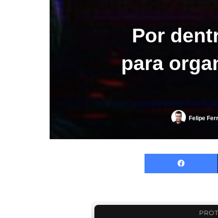
Por dent
para orga
Felipe Fer
PROT