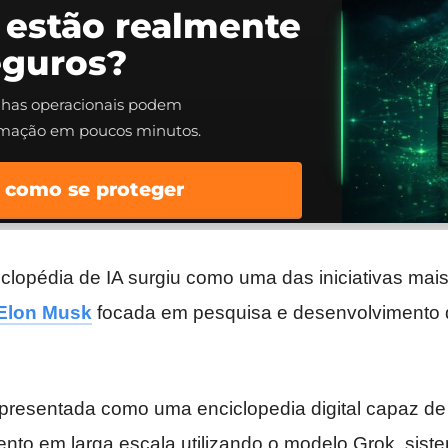
 estão realmente
eguros?
alhas operacionais podem
rmação em poucos minutos.
 como se proteger
iclopédia de IA surgiu como uma das iniciativas ma
Elon Musk
focada em pesquisa e desenvolvimento d
apresentada como uma enciclopedia digital capaz de
ento em larga escala utilizando o modelo Grok, sis