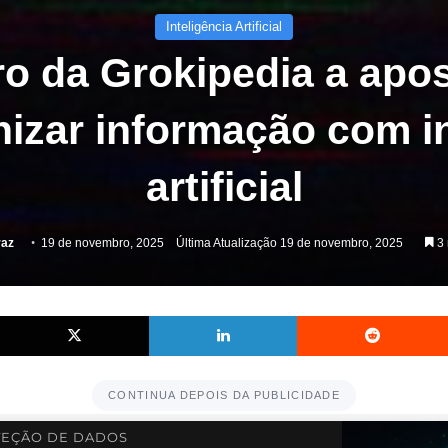
Inteligência Artificial
ro da Grokipedia a apos
nizar informação com in
artificial
raz
19 de novembro, 2025
Última Atualização 19 de novembro, 2025
3 
Facebook
X
Linkedin
CONTINUA DEPOIS DA PUBLICIDADE
EÇÃO DE DADOS