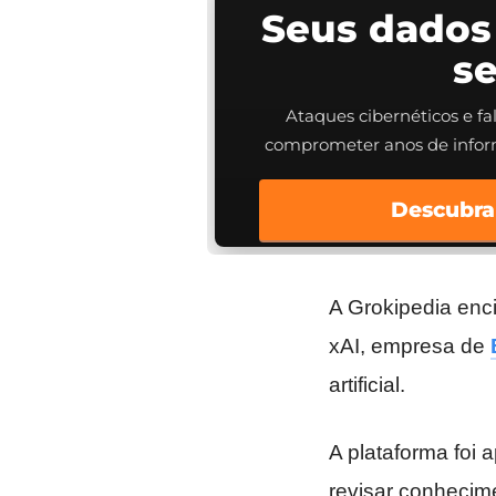
Seus dados
s
Ataques cibernéticos e f
comprometer anos de info
Descubra
A Grokipedia enc
xAI, empresa de
artificial.
A plataforma foi 
revisar conhecim