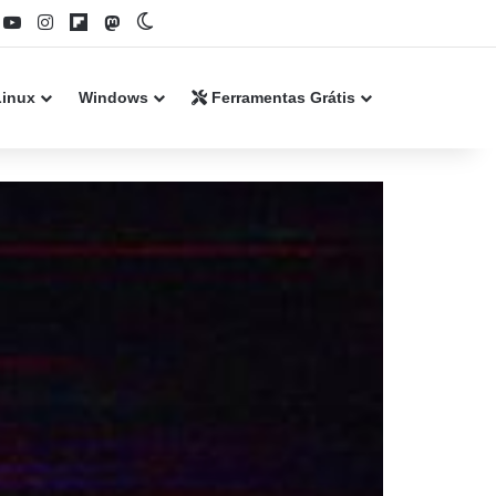
book
YouTube
Instagram
Flipboard
Mastodon
Switch skin
Linux
Windows
Ferramentas Grátis