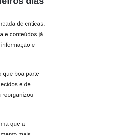
eiros dias
cada de críticas.
a e conteúdos já
e informação e
o que boa parte
hecidos e de
u reorganizou
irma que a
cimento mais