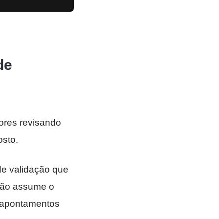
de
ores revisando
osto.
e validação que
 não assume o
 e apontamentos