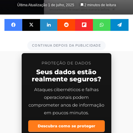
on
Última Atualização 1 de julho, 2025
2 minutos de leitura
X
Facebook
X
Linkedin
Reddit
Flipboard
WhatsApp
Te
CONTINUA DEPOIS DA PUBLICIDADE
PROTEÇÃO DE DADOS
Seus dados estão
realmente seguros?
Ataques cibernéticos e falhas
operacionais podem
comprometer anos de informação
em poucos minutos.
Descubra como se proteger