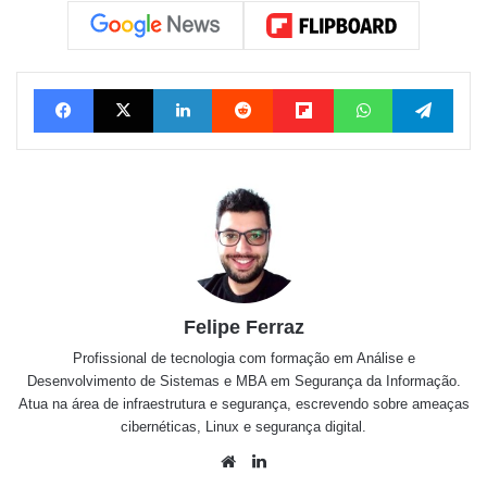
Facebook
X
Linkedin
Reddit
Flipboard
WhatsApp
Tele
Felipe Ferraz
Profissional de tecnologia com formação em Análise e
Desenvolvimento de Sistemas e MBA em Segurança da Informação.
Atua na área de infraestrutura e segurança, escrevendo sobre ameaças
cibernéticas, Linux e segurança digital.
Website
Linkedin