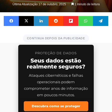
Última Atualização 17 de outubro, 2025
1 minuto de leitura
Facebook
X
Linkedin
Reddit
Flipboard
WhatsApp
Te
CONTINUA DEPOIS DA PUBLICIDADE
PROTEÇÃO DE DADOS
Seus dados estão
realmente seguros?
Ataques cibernéticos e falhas
operacionais podem
comprometer anos de informação
em poucos minutos.
Descubra como se proteger