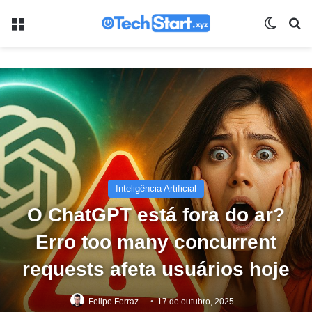
Menu
Switch
Pr
Inteligência Artificial
O ChatGPT está fora do ar?
Erro too many concurrent
requests afeta usuários hoje
Felipe Ferraz
17 de outubro, 2025