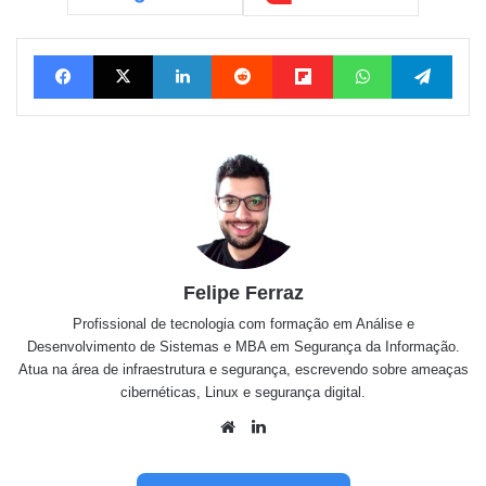
Facebook
X
Linkedin
Reddit
Flipboard
WhatsApp
Tele
Felipe Ferraz
Profissional de tecnologia com formação em Análise e
Desenvolvimento de Sistemas e MBA em Segurança da Informação.
Atua na área de infraestrutura e segurança, escrevendo sobre ameaças
cibernéticas, Linux e segurança digital.
Website
Linkedin