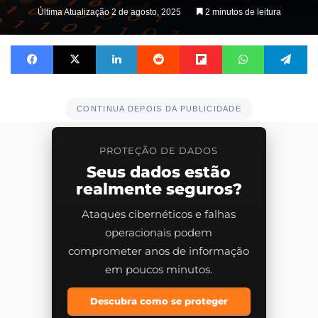
Última Atualização 2 de agosto, 2025
2 minutos de leitura
Facebook
X
Linkedin
Reddit
Flipboard
WhatsApp
Te
CONTINUA DEPOIS DA PUBLICIDADE
PROTEÇÃO DE DADOS
Seus dados estão
realmente seguros?
Ataques cibernéticos e falhas
operacionais podem
comprometer anos de informação
em poucos minutos.
Descubra como se proteger