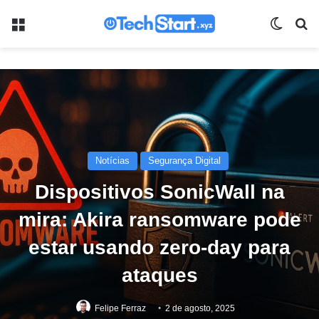
Menu
Switch
Pr
Notícias
Segurança Digital
Dispositivos SonicWall na
mira: Akira ransomware pode
estar usando zero-day para
ataques
Felipe Ferraz
2 de agosto, 2025