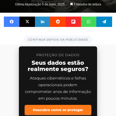
on
Última Atualização 5 de maio, 2025
3 minutos de leitura
X
Facebook
X
Linkedin
Reddit
Flipboard
WhatsApp
Te
CONTINUA DEPOIS DA PUBLICIDADE
PROTEÇÃO DE DADOS
Seus dados estão
realmente seguros?
Ataques cibernéticos e falhas
operacionais podem
comprometer anos de informação
em poucos minutos.
Descubra como se proteger