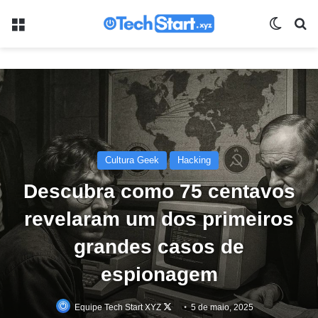
Menu
Switch
Pr
Cultura Geek
Hacking
Descubra como 75 centavos
revelaram um dos primeiros
grandes casos de
espionagem
Follow
Equipe Tech Start XYZ
5 de maio, 2025