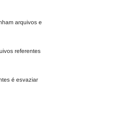
inham arquivos e
ivos referentes
ntes é esvaziar