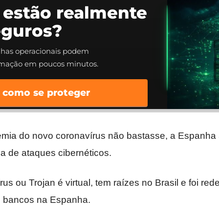
 estão realmente
eguros?
alhas operacionais podem
rmação em poucos minutos.
 como se proteger
mia do novo coronavírus não bastasse, a Espanha
a de ataques cibernéticos.
rus ou Trojan é virtual, tem raízes no Brasil e foi r
de bancos na Espanha.