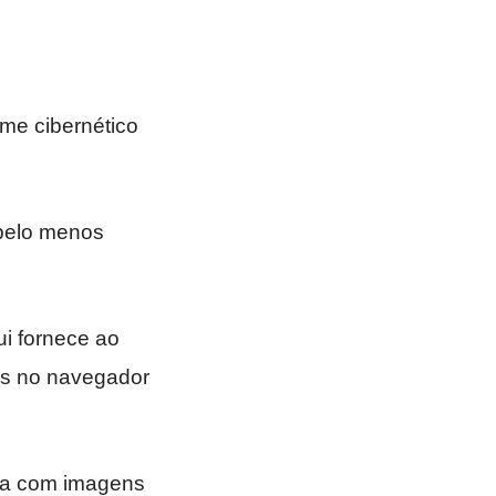
ime cibernético
pelo menos
ui fornece ao
ns no navegador
da com imagens