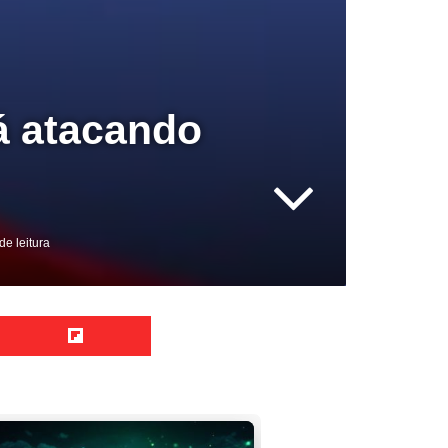
tá atacando
de leitura
Reddit
Flipboard