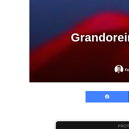
Grandoreir
Fe
F
PROT