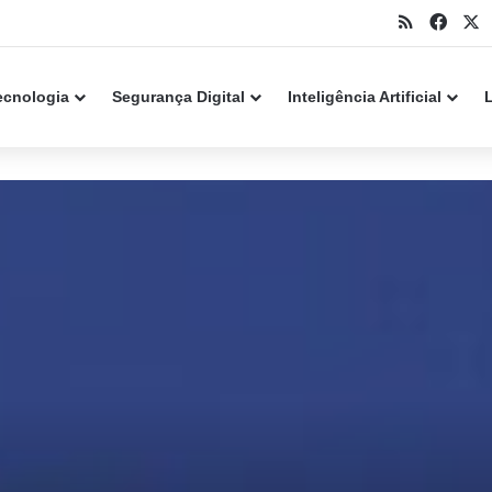
RSS
Face
X
k Point alerta para falha crítica em servidores
ecnologia
Segurança Digital
Inteligência Artificial