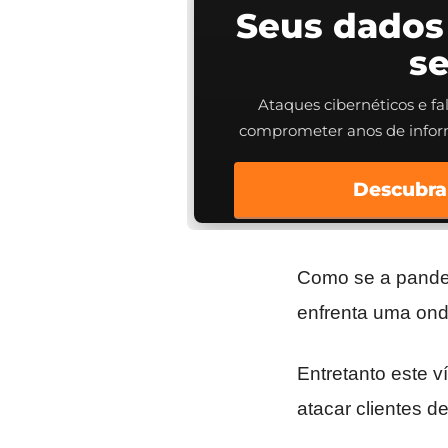
Seus dados
s
Ataques cibernéticos e f
comprometer anos de info
Descubra
Como se a pande
enfrenta uma ond
Entretanto este ví
atacar clientes 