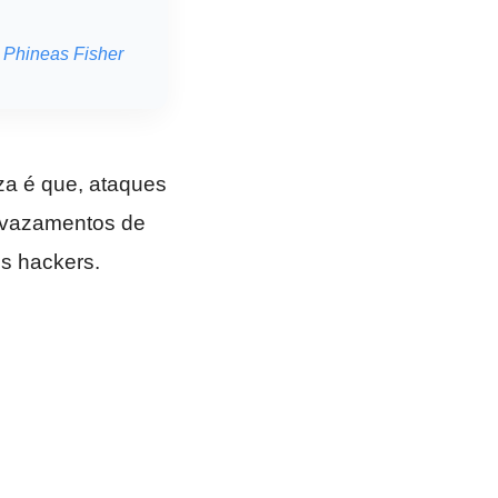
Phineas Fisher
za é que, ataques
E vazamentos de
os hackers.