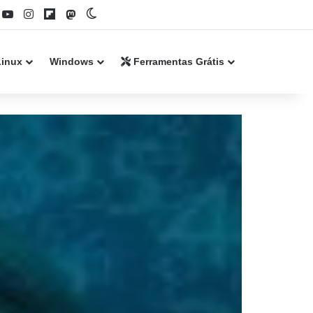
book
YouTube
Instagram
Flipboard
Mastodon
Switch skin
Linux
Windows
Ferramentas Grátis