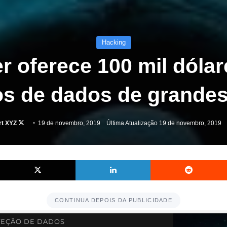
Hacking
r oferece 100 mil dólar
s de dados de grande
Follow
rt XYZ
19 de novembro, 2019
Última Atualização 19 de novembro, 2019
on
X
Facebook
X
Linkedin
CONTINUA DEPOIS DA PUBLICIDADE
EÇÃO DE DADOS