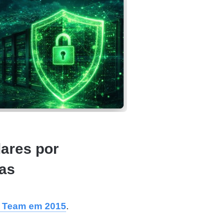
lares por
as
g Team em 2015
.