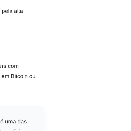
pela alta
kers com
 em Bitcoin ou
.
o é uma das