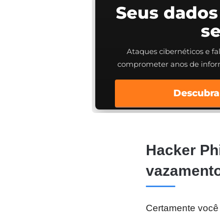
Seus dados
s
Ataques cibernéticos e f
comprometer anos de info
Descubra
Hacker Phi
vazamento
Certamente você j