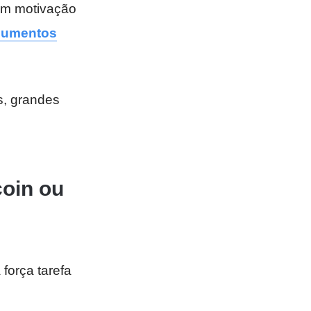
om motivação
cumentos
s, grandes
coin ou
 força tarefa