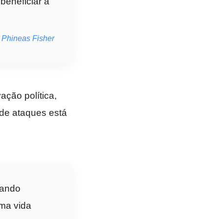
beneficiar a
Phineas Fisher
ção política,
de ataques está
tando
uma vida