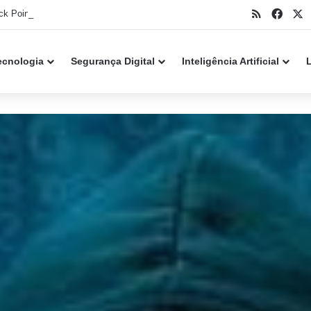
RSS
Face
X
k Point alerta para falha crítica em servidores
ecnologia
Segurança Digital
Inteligência Artificial