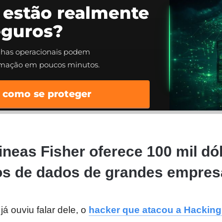
 estão realmente
eguros?
alhas operacionais podem
rmação em poucos minutos.
 como se proteger
neas Fisher oferece 100 mil dó
s de dados de grandes empres
á ouviu falar dele, o
hacker que atacou a Hackin