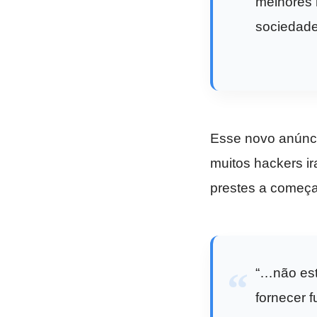
melhores 
sociedad
Esse novo anúnci
muitos hackers i
prestes a começa
“…não est
fornecer 