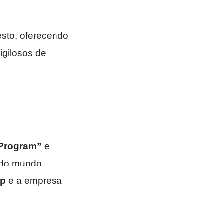
sto, oferecendo
igilosos de
 Program”
e
 do mundo.
up
e a empresa