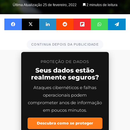
on
Última Atualização 25 de fevereiro, 2022
2 minutos de leitura
X
Facebook
X
Linkedin
Reddit
Flipboard
WhatsApp
Te
CONTINUA DEPOIS DA PUBLICIDADE
PROTEÇÃO DE DADOS
Seus dados estão
realmente seguros?
Ataques cibernéticos e falhas
operacionais podem
comprometer anos de informação
em poucos minutos.
Descubra como se proteger