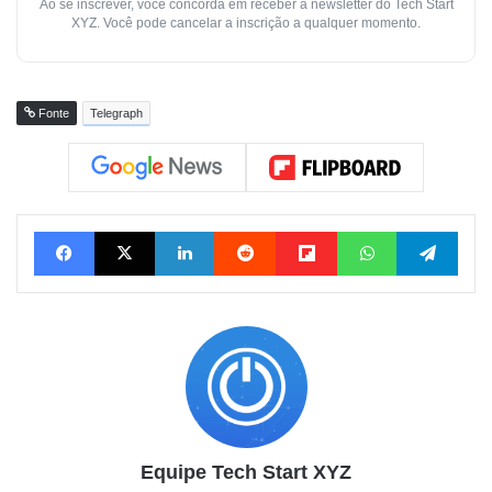
Ao se inscrever, você concorda em receber a newsletter do Tech Start
XYZ. Você pode cancelar a inscrição a qualquer momento.
Fonte
Telegraph
Facebook
X
Linkedin
Reddit
Flipboard
WhatsApp
Tele
Equipe Tech Start XYZ