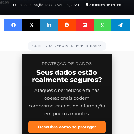
on
Última Atualização 13 de fevereiro, 2020
3 minutos de leitura
X
Facebook
X
Linkedin
Reddit
Flipboard
WhatsApp
Telegram
CONTINUA DEPOIS DA PUBLICIDADE
PROTEÇÃO DE DADOS
Seus dados estão
realmente seguros?
Ataques cibernéticos e falhas
operacionais podem
comprometer anos de informação
em poucos minutos.
Descubra como se proteger