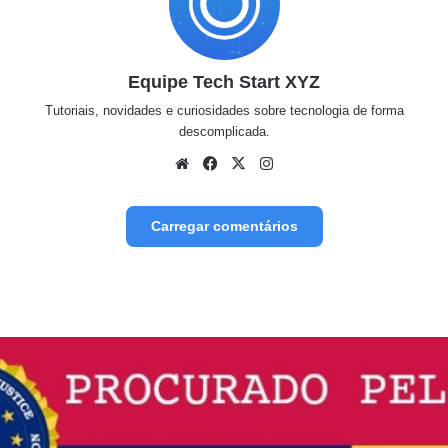
Equipe Tech Start XYZ
Tutoriais, novidades e curiosidades sobre tecnologia de forma
descomplicada.
We
Fa
X
Inst
bsit
ceb
agr
e
ook
am
Carregar comentários