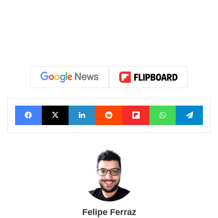
Facebook
X
Linkedin
Reddit
Flipboard
WhatsApp
Tele
Felipe Ferraz