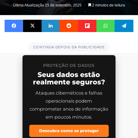
Última Atualização 15 de setembro, 2025
2 minutos de leitura
Facebook
X
Linkedin
Reddit
Flipboard
WhatsApp
Te
CONTINUA DEPOIS DA PUBLICIDADE
PROTEÇÃO DE DADOS
Seus dados estão
realmente seguros?
Ataques cibernéticos e falhas
operacionais podem
comprometer anos de informação
em poucos minutos.
Descubra como se proteger