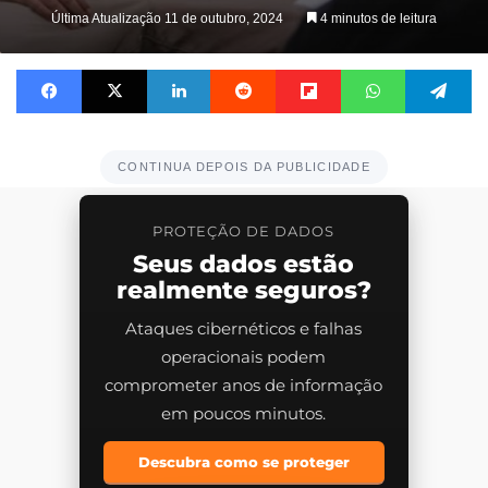
on
Última Atualização 11 de outubro, 2024
4 minutos de leitura
X
Facebook
X
Linkedin
Reddit
Flipboard
WhatsApp
Te
CONTINUA DEPOIS DA PUBLICIDADE
PROTEÇÃO DE DADOS
Seus dados estão
realmente seguros?
Ataques cibernéticos e falhas
operacionais podem
comprometer anos de informação
em poucos minutos.
Descubra como se proteger