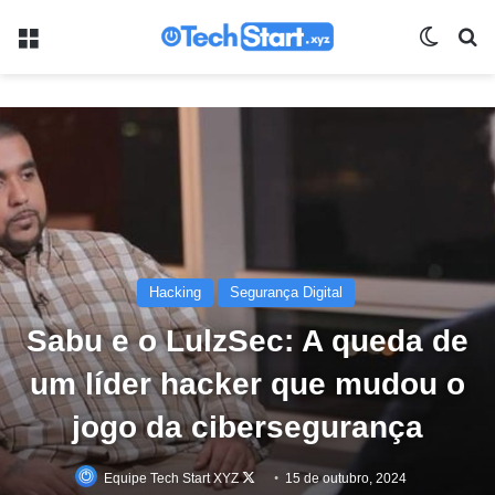
Menu
Switch
Pr
Hacking
Segurança Digital
Sabu e o LulzSec: A queda de
um líder hacker que mudou o
jogo da cibersegurança
Follow
Equipe Tech Start XYZ
15 de outubro, 2024