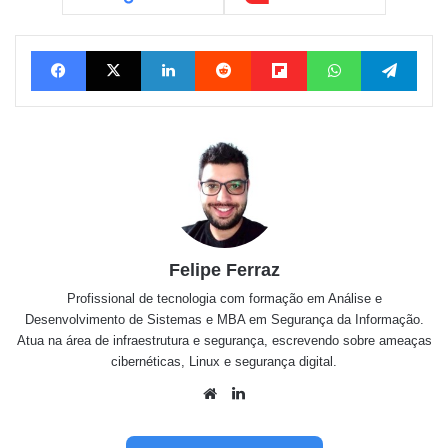
Facebook
X
Linkedin
Reddit
Flipboard
WhatsApp
Tele
Felipe Ferraz
Profissional de tecnologia com formação em Análise e
Desenvolvimento de Sistemas e MBA em Segurança da Informação.
Atua na área de infraestrutura e segurança, escrevendo sobre ameaças
cibernéticas, Linux e segurança digital.
Website
Linkedin