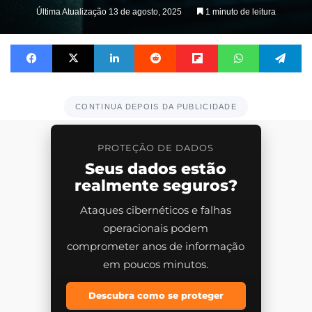
Última Atualização 13 de agosto, 2025
1 minuto de leitura
Facebook
X
Linkedin
Reddit
Flipboard
WhatsApp
Te
CONTINUA DEPOIS DA PUBLICIDADE
PROTEÇÃO DE DADOS
Seus dados estão
realmente seguros?
Ataques cibernéticos e falhas
operacionais podem
comprometer anos de informação
em poucos minutos.
Descubra como se proteger