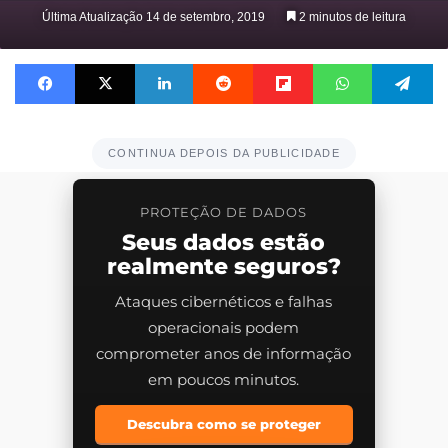
on
Última Atualização 14 de setembro, 2019
2 minutos de leitura
X
Facebook
X
Linkedin
Reddit
Flipboard
WhatsApp
Te
CONTINUA DEPOIS DA PUBLICIDADE
PROTEÇÃO DE DADOS
Seus dados estão
realmente seguros?
Ataques cibernéticos e falhas
operacionais podem
comprometer anos de informação
em poucos minutos.
Descubra como se proteger