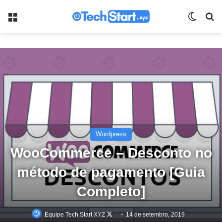
Menu
Switch
Pr
Wordpress
WooCommerce – Desconto no
método de pagamento [Guia
Completo]
Follow
Equipe Tech Start XYZ
14 de setembro, 2019