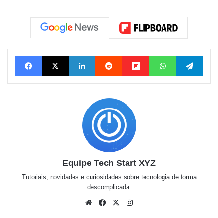
Facebook
X
Linkedin
Reddit
Flipboard
WhatsApp
Tele
Equipe Tech Start XYZ
Tutoriais, novidades e curiosidades sobre tecnologia de forma
descomplicada.
Website
Facebook
X
Instagram