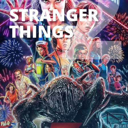
2
STRANGER 
THINGS