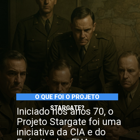
O QUE FOI O PROJETO
STARGATE?
Iniciado nos anos 70, o
Projeto Stargate foi uma
iniciativa da CIA e do