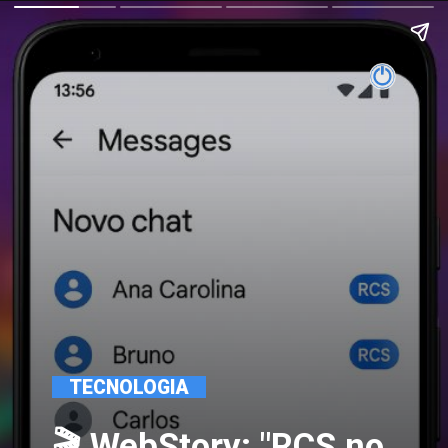
TECNOLOGIA
🎬 WebStory: "RCS no