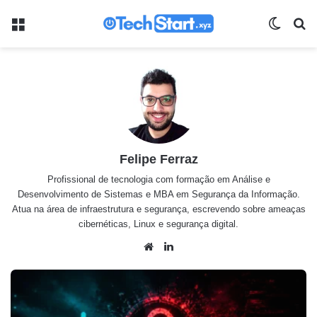
Menu
Switch
Pr
Felipe Ferraz
Profissional de tecnologia com formação em Análise e
Desenvolvimento de Sistemas e MBA em Segurança da Informação.
Atua na área de infraestrutura e segurança, escrevendo sobre ameaças
cibernéticas, Linux e segurança digital.
We
Lin
bsit
ked
e
in