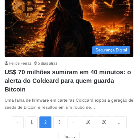
Segurança Digital
Felipe Ferraz
5 dias atrás
US$ 70 milhões sumiram em 40 minutos: o
alerta do Coldcard para quem guarda
Bitcoin
Uma falha de firmware em carteiras Coldcard expôs a geração de
seeds de Bitcoin e resultou em um roubo de…
«
1
2
3
»
10
20
...
Último