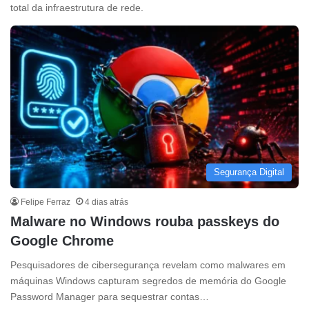
total da infraestrutura de rede.
Segurança Digital
Felipe Ferraz
4 dias atrás
Malware no Windows rouba passkeys do
Google Chrome
Pesquisadores de cibersegurança revelam como malwares em
máquinas Windows capturam segredos de memória do Google
Password Manager para sequestrar contas…