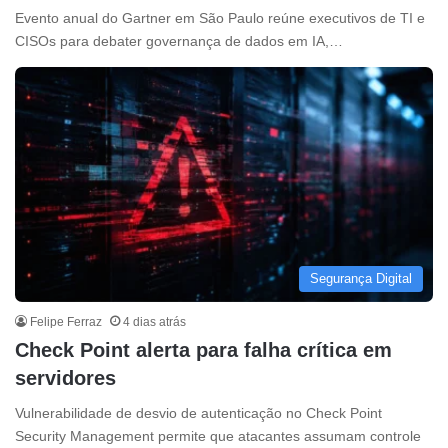
Evento anual do Gartner em São Paulo reúne executivos de TI e
CISOs para debater governança de dados em IA,…
Segurança Digital
Felipe Ferraz
4 dias atrás
Check Point alerta para falha crítica em
servidores
Vulnerabilidade de desvio de autenticação no Check Point
Security Management permite que atacantes assumam controle