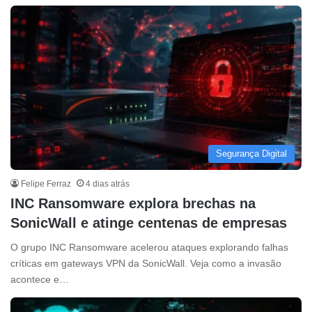
Segurança Digital
Felipe Ferraz
4 dias atrás
INC Ransomware explora brechas na
SonicWall e atinge centenas de empresas
O grupo INC Ransomware acelerou ataques explorando falhas
críticas em gateways VPN da SonicWall. Veja como a invasão
acontece e…