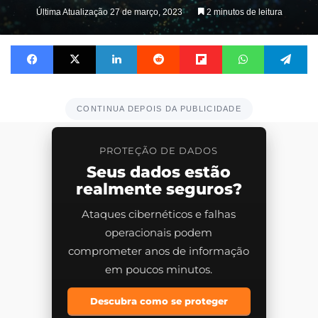
on
Última Atualização 27 de março, 2023
2 minutos de leitura
X
Facebook
X
Linkedin
Reddit
Flipboard
WhatsApp
Te
CONTINUA DEPOIS DA PUBLICIDADE
PROTEÇÃO DE DADOS
Seus dados estão
realmente seguros?
Ataques cibernéticos e falhas
operacionais podem
comprometer anos de informação
em poucos minutos.
Descubra como se proteger