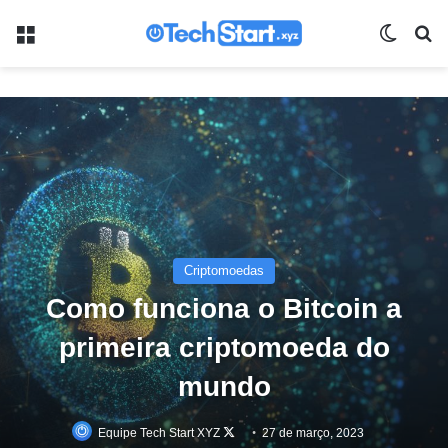
Menu
Switch
Pr
Criptomoedas
Como funciona o Bitcoin a
primeira criptomoeda do
mundo
Follow
Equipe Tech Start XYZ
27 de março, 2023