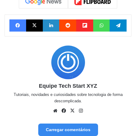
Facebook
X
Linkedin
Reddit
Flipboard
WhatsApp
Tele
Equipe Tech Start XYZ
Tutoriais, novidades e curiosidades sobre tecnologia de forma
descomplicada.
Website
Facebook
X
Instagram
Carregar comentários