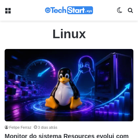
Menu
Switch
Pr
Linux
Felipe Ferraz
3 dias atrás
Monitor do sistema Resources evolui com