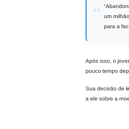
“Abandone
um milhão 
para a fac
Após isso, o jov
pouco tempo depo
Sua decisão de
i
a ele sobre a mo