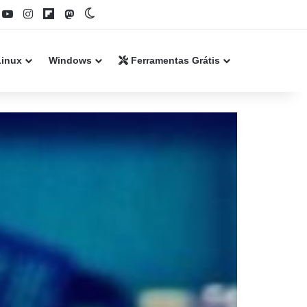
book
YouTube
Instagram
Flipboard
Mastodon
Switch skin
Linux
Windows
Ferramentas Grátis