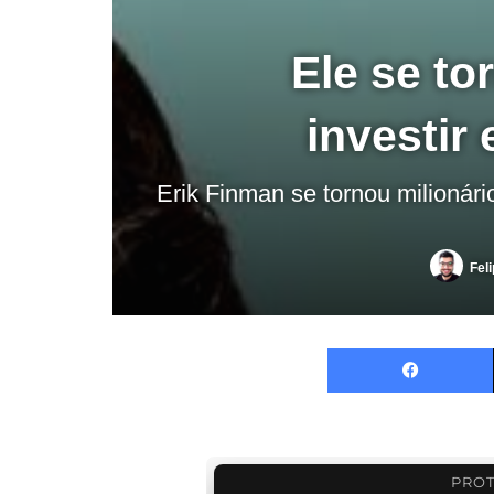
Ele se to
investir
Erik Finman se tornou milionári
Fel
PROT