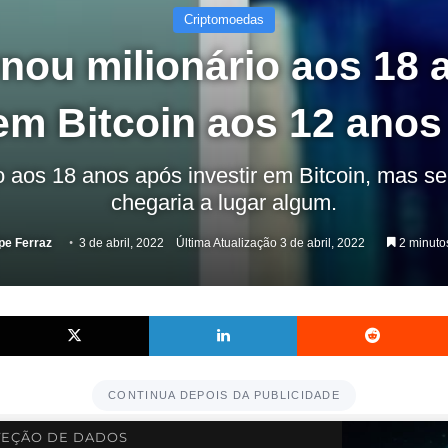
Criptomoedas
rnou milionário aos 18
 em Bitcoin aos 12 anos
o aos 18 anos após investir em Bitcoin, mas s
chegaria a lugar algum.
ipe Ferraz
3 de abril, 2022
Última Atualização 3 de abril, 2022
2 minutos
Facebook
X
Linkedin
CONTINUA DEPOIS DA PUBLICIDADE
EÇÃO DE DADOS