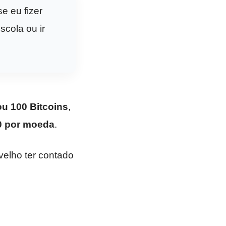
e eu fizer
scola ou ir
u 100 Bitcoins
,
0 por moeda
.
elho ter contado