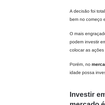
A decisão foi to
bem no começo e
O mais engraçado
podem investir e
colocar as ações
Porém, no
merca
idade possa invest
Investir e
mercado é