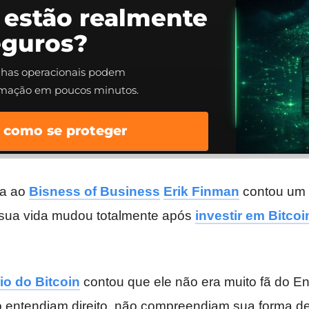
 estão realmente
eguros?
alhas operacionais podem
rmação em poucos minutos.
 como se proteger
ta ao
Bisness of Business
Erik Finman
contou um 
o sua vida mudou totalmente após
investir em Bitcoi
io do Bitcoin
contou que ele não era muito fã do E
 entendiam direito, não compreendiam sua forma d