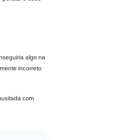
nseguiria algo na
almente incorreto
nusitada com