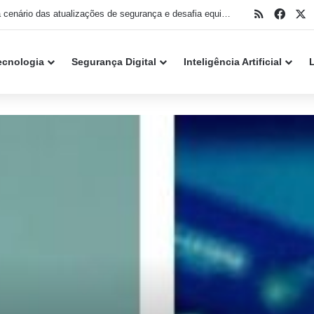
RSS
Face
X
IA muda cenário das atualizações de segurança e desafia equipes de TI no Patch Tuesday de agosto
ecnologia
Segurança Digital
Inteligência Artificial