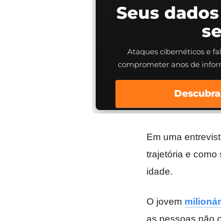
Seus dados
s
Ataques cibernéticos e f
comprometer anos de info
Descubra
Em uma entrevis
trajetória e com
idade.
O jovem
milionár
as pessoas não o