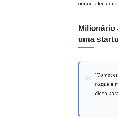
negócio focado e
Milionário
uma start
“Comecei 
naquele m
disso par