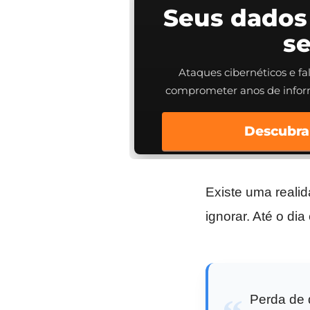
Seus dados
s
Ataques cibernéticos e f
comprometer anos de info
Descubra
Existe uma reali
ignorar. Até o di
Perda de 