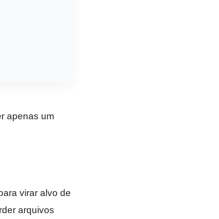
er apenas um
ra virar alvo de
rder arquivos