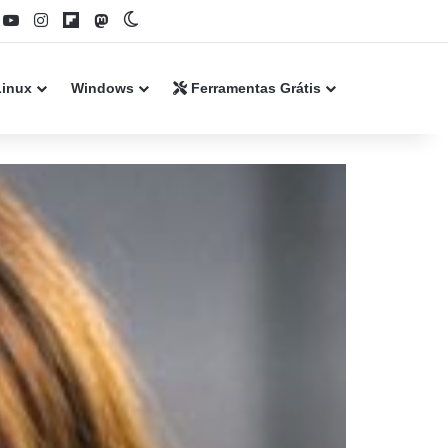
book
YouTube
Instagram
Flipboard
Mastodon
Switch skin
Linux
Windows
Ferramentas Grátis