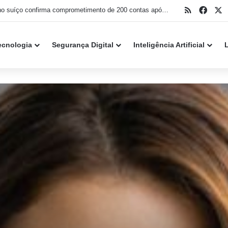
RSS
Face
X
ChatGPT gratuito ganha conversas sem limite e novo modelo GPT 5.6 Luna
ecnologia
Segurança Digital
Inteligência Artificial