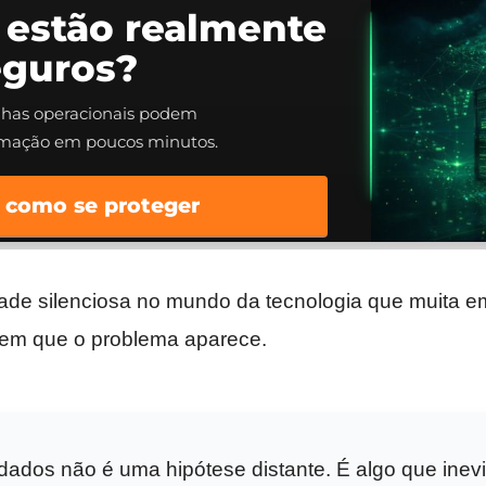
 estão realmente
eguros?
alhas operacionais podem
rmação em poucos minutos.
 como se proteger
dade silenciosa no mundo da tecnologia que muita e
a em que o problema aparece.
dados não é uma hipótese distante. É algo que inev