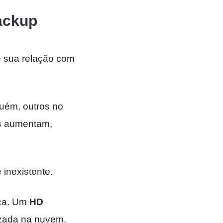
ackup
 sua relação com
guém, outros no
os aumentam,
inexistente.
nça. Um
HD
zada na nuvem.