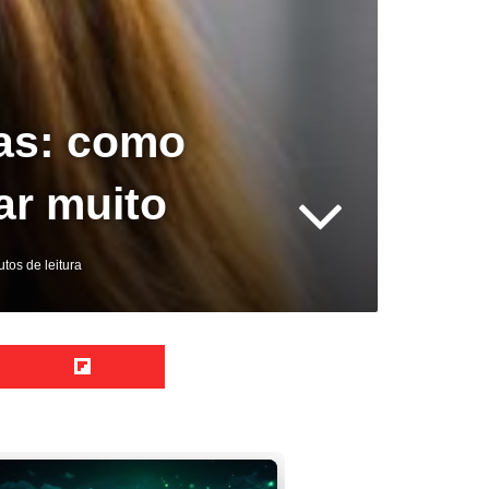
as: como
ar muito
tos de leitura
Reddit
Flipboard