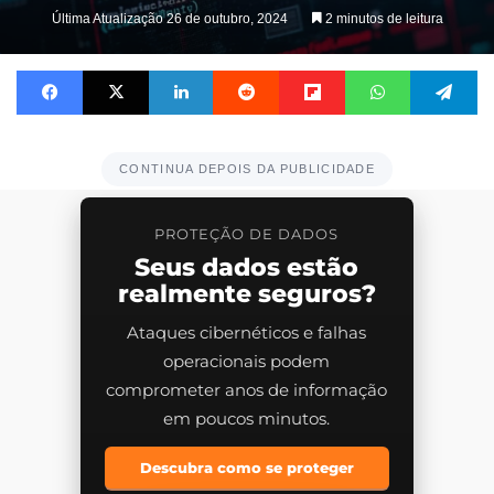
on
Última Atualização 26 de outubro, 2024
2 minutos de leitura
X
Facebook
X
Linkedin
Reddit
Flipboard
WhatsApp
Te
CONTINUA DEPOIS DA PUBLICIDADE
PROTEÇÃO DE DADOS
Seus dados estão
realmente seguros?
Ataques cibernéticos e falhas
operacionais podem
comprometer anos de informação
em poucos minutos.
Descubra como se proteger