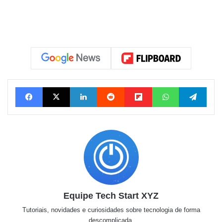
Facebook
X
Linkedin
Reddit
Flipboard
WhatsApp
Tele
Equipe Tech Start XYZ
Tutoriais, novidades e curiosidades sobre tecnologia de forma
descomplicada.