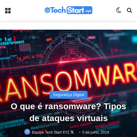
Menu
Switch
Pr
Segurança Digital
O que é ransomware? Tipos
de ataques virtuais
Follow
Equipe Tech Start XYZ
5 de julho, 2019