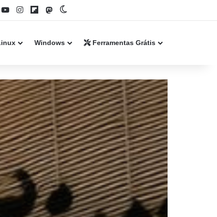
book
YouTube
Instagram
Flipboard
Mastodon
Switch skin
Linux
Windows
Ferramentas Grátis