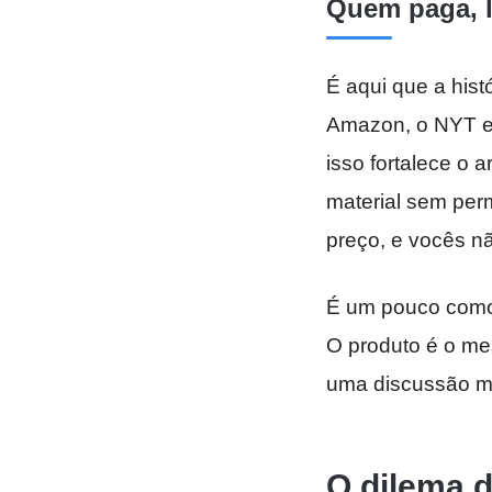
Quem paga, 
É aqui que a hist
Amazon, o NYT es
isso fortalece o
material sem perm
preço, e vocês n
É um pouco com
O produto é o me
uma discussão mo
O dilema d