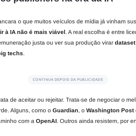
ncara o que muitos veículos de mídia já vinham su
tir à IA não é mais viável
. A real escolha é entre lic
muneração justa ou ver sua produção virar
dataset
big techs
.
CONTINUA DEPOIS DA PUBLICIDADE
ata de aceitar ou rejeitar. Trata-se de negociar o me
arde. Alguns, como o
Guardian
, o
Washington Post
aminho com a
OpenAI
. Outros ainda resistem, por e