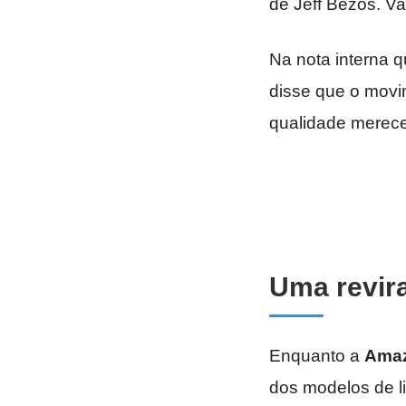
de Jeff Bezos. Va
Na nota interna 
disse que o movim
qualidade merece
Uma revira
Enquanto a
Ama
dos modelos de l