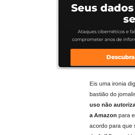
Seus dados
s
Ataques cibernéticos e f
comprometer anos de info
Descubra
Eis uma ironia di
bastião do jornal
uso não autoriz
a Amazon
para e
acordo para que s