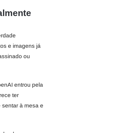
ralmente
erdade
tos e imagens já
 assinado ou
penAI entrou pela
rece ter
é sentar à mesa e