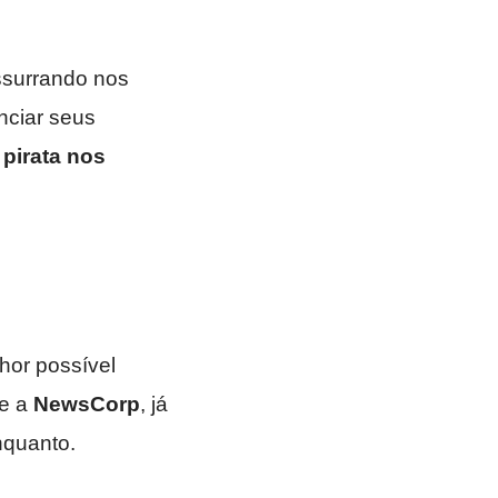
ssurrando nos
enciar seus
 pirata nos
lhor possível
e a
NewsCorp
, já
nquanto.