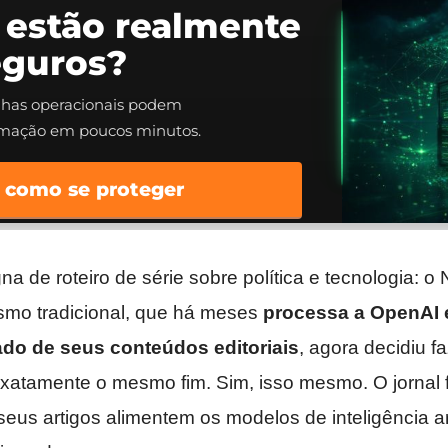
 estão realmente
eguros?
alhas operacionais podem
rmação em poucos minutos.
 como se proteger
gna de roteiro de série sobre política e tecnologia: 
ismo tradicional, que há meses
processa a OpenAI 
ado de seus conteúdos editoriais
, agora decidiu f
xatamente o mesmo fim. Sim, isso mesmo. O jornal
eus artigos alimentem os modelos de inteligência art