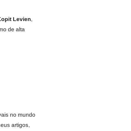
Kopit Levien
,
mo de alta
ivais no mundo
eus artigos,