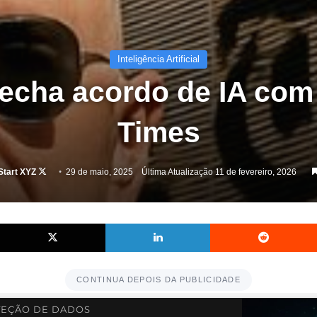
Inteligência Artificial
echa acordo de IA com
Times
Follow
Start XYZ
29 de maio, 2025
Última Atualização 11 de fevereiro, 2026
on
X
Facebook
X
Linkedin
CONTINUA DEPOIS DA PUBLICIDADE
EÇÃO DE DADOS