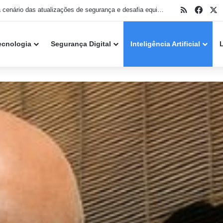
RSS
Face
X
IA muda cenário das atualizações de segurança e desafia equipes de TI no Patch Tuesday de agosto
ecnologia
Segurança Digital
Inteligência Artificial