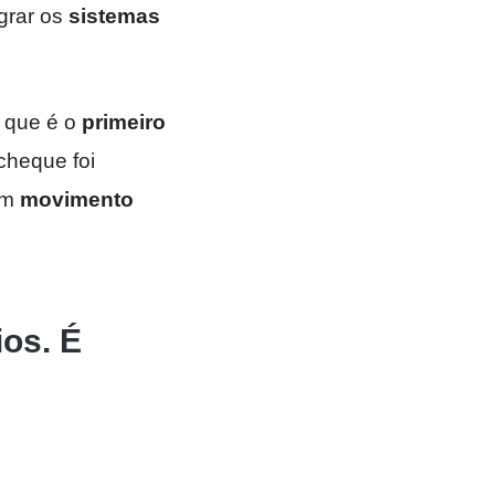
egrar os
sistemas
o que é o
primeiro
cheque foi
 um
movimento
ios. É