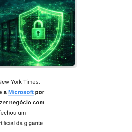
o New York Times,
e a
Microsoft
por
azer
negócio com
 fechou um
ificial da gigante