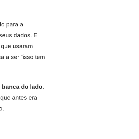
do para a
seus dados. E
, que usaram
a a ser “isso tem
a banca do lado
.
 que antes era
o.