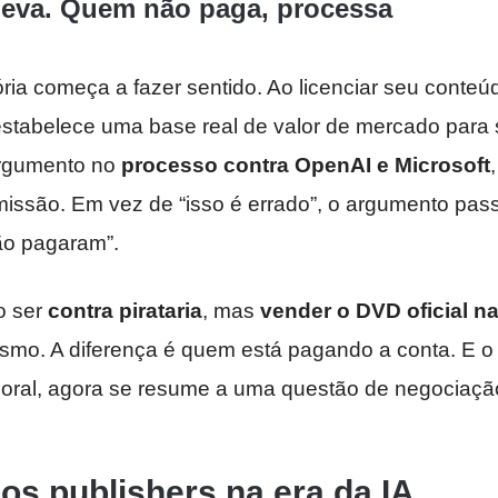
leva. Quem não paga, processa
ória começa a fazer sentido. Ao licenciar seu conteú
tabelece uma base real de valor de mercado para 
 argumento no
processo contra OpenAI e Microsoft
issão. Em vez de “isso é errado”, o argumento pass
ão pagaram”.
o ser
contra pirataria
, mas
vender o DVD oficial n
smo. A diferença é quem está pagando a conta. E o
ral, agora se resume a uma questão de negociaçã
os publishers na era da IA