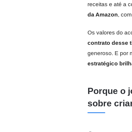
receitas e até a c
da Amazon
, co
Os valores do ac
contrato desse 
generoso. E por m
estratégico bril
Porque o j
sobre cria