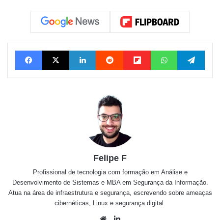
Facebook
X
Linkedin
Reddit
Flipboard
WhatsApp
Tele
Felipe F
Profissional de tecnologia com formação em Análise e
Desenvolvimento de Sistemas e MBA em Segurança da Informação.
Atua na área de infraestrutura e segurança, escrevendo sobre ameaças
cibernéticas, Linux e segurança digital.
Website
Linkedin