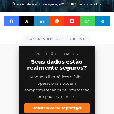
Última Atualização 26 de agosto, 2024
2 minutos de leitura
Facebook
X
Linkedin
Reddit
Flipboard
WhatsApp
Te
CONTINUA DEPOIS DA PUBLICIDADE
PROTEÇÃO DE DADOS
Seus dados estão
realmente seguros?
Ataques cibernéticos e falhas
operacionais podem
comprometer anos de informação
em poucos minutos.
Descubra como se proteger