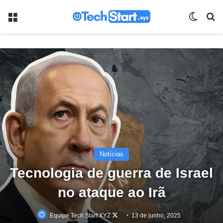
Menu
Switch
Pr
Notícias
Tecnologia de guerra de Israel
no ataque ao Irã
Follow
Equipe Tech Start XYZ
13 de junho, 2025