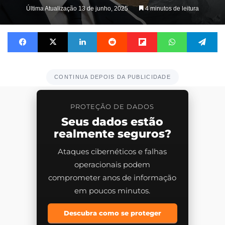
on
Última Atualização 13 de junho, 2025
4 minutos de leitura
X
Facebook
X
Linkedin
Reddit
Flipboard
WhatsApp
Te
CONTINUA DEPOIS DA PUBLICIDADE
PROTEÇÃO DE DADOS
Seus dados estão
realmente seguros?
Ataques cibernéticos e falhas
operacionais podem
comprometer anos de informação
em poucos minutos.
Descubra como se proteger