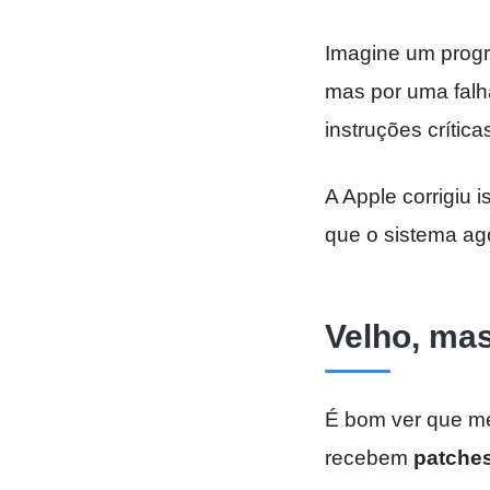
Imagine um progr
mas por uma falh
instruções crític
A Apple corrigiu i
que o sistema ag
Velho, ma
É bom ver que me
recebem
patche