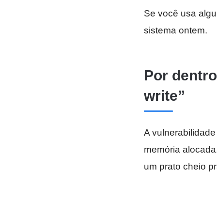
Se você usa algu
sistema ontem.
Por dentro
write”
A vulnerabilidad
memória alocada.
um prato cheio p