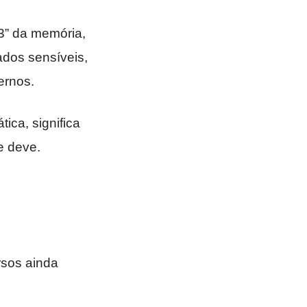
3” da memória,
ados sensíveis,
ernos.
tica, significa
e deve.
rsos ainda