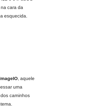
 na cara da
ça esquecida.
ImageIO
, aquele
cessar uma
dos caminhos
stema.