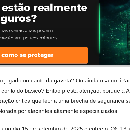
 estão realmente
eguros?
alhas operacionais podem
rmação em poucos minutos.
 como se proteger
o jogado no canto da gaveta? Ou ainda usa um iPa
 conta do básico? Então presta atenção, porque a 
ização crítica que fecha uma brecha de segurança sé
lorada por atacantes altamente especializados.
u no dia 15 de setembro de 2025 e cobre o iOS 16.