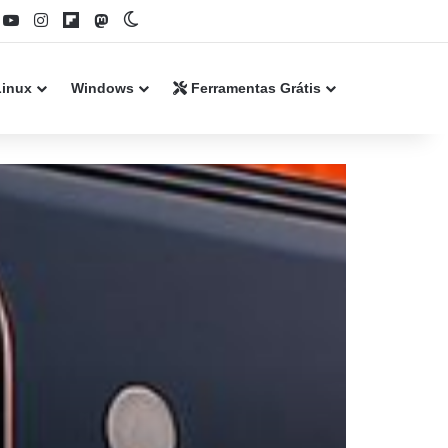
book
YouTube
Instagram
Flipboard
Mastodon
Switch skin
Linux
Windows
Ferramentas Grátis