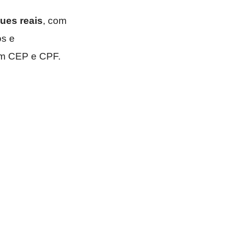
ues reais
, com
os e
om CEP e CPF.