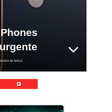
 iPhones
 urgente
inutos de leitura
Reddit
Flipboard