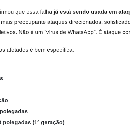
firmou que essa falha
já está sendo usada em ataq
 mais preocupante ataques direcionados, sofisticad
etivos. Não é um “vírus de WhatsApp”. É ataque c
hos afetados é bem específica:
us
ção
 polegadas
9 polegadas (1ª geração)