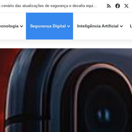
RSS
Face
X
IA muda cenário das atualizações de segurança e desafia equipes de TI no Patch Tuesday de agosto
ecnologia
Segurança Digital
Inteligência Artificial