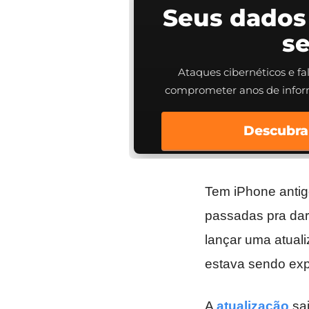
Seus dados
s
Ataques cibernéticos e f
comprometer anos de info
Descubra
Tem iPhone antig
passadas pra dar
lançar uma atual
estava sendo exp
A
atualização
sai