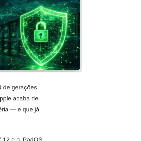
d de gerações
Apple acaba de
ria — e que já
7.12 e o iPadOS