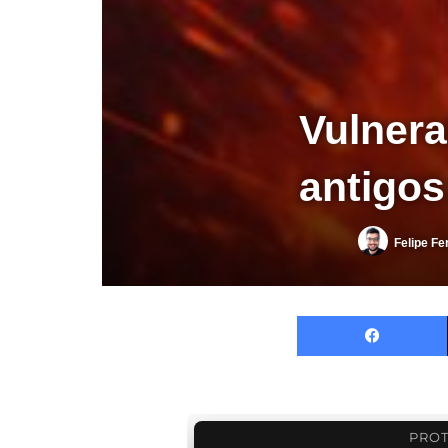
Vulnera
antigos
Felipe Fe
PROT