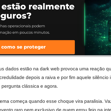
 estão realmente
eguros?
alhas operacionais podem
rmação em poucos minutos.
 como se proteger
us dados estão na dark web provoca uma reação qu
credulidade depois a raiva e por fim aquele silêncio 
ergunta clássica e agora.
lema começa quando esse choque vira paralisia. V
ento raro nem exclusivo de quem errou feio na inte