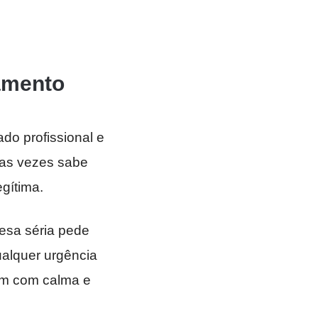
amento
o profissional e
tas vezes sabe
gítima.
esa séria pede
alquer urgência
sam com calma e