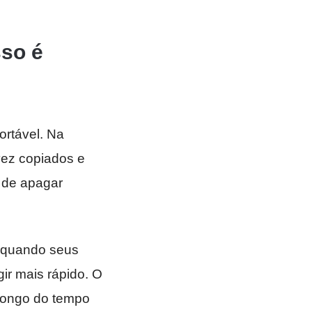
sso é
rtável. Na
vez copiados e
o de apagar
r quando seus
r mais rápido. O
 longo do tempo