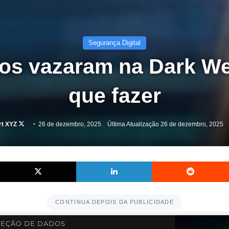
Segurança Digital
os vazaram na Dark We
que fazer
Follow
rt XYZ
26 de dezembro, 2025
Última Atualização 26 de dezembro, 2025
on
X
Facebook
X
Linkedin
CONTINUA DEPOIS DA PUBLICIDADE
EÇÃO DE DADOS