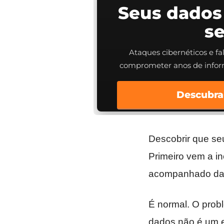
Seus dados
s
Ataques cibernéticos e f
comprometer anos de info
Descubra
Descobrir que se
Primeiro vem a in
acompanhado da p
É normal. O prob
dados não é um ev