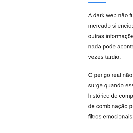
A dark web não f
mercado silenci
outras informaçõe
nada pode aconte
vezes tardio.
O perigo real nã
surge quando es
histórico de comp
de combinação pe
filtros emocionai