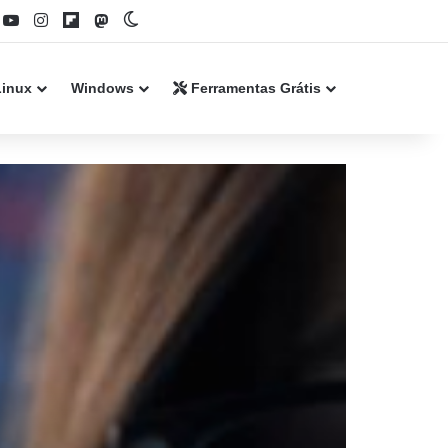
book
YouTube
Instagram
Flipboard
Mastodon
Switch skin
Linux
Windows
Ferramentas Grátis