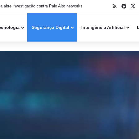
RSS
Face
X
ker do caso Snowflake se declara culpado nos EUA
ecnologia
Segurança Digital
Inteligência Artificial