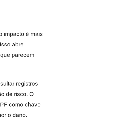
o impacto é mais
 Isso abre
s que parecem
ultar registros
ão de risco. O
 CPF como chave
nor o dano.