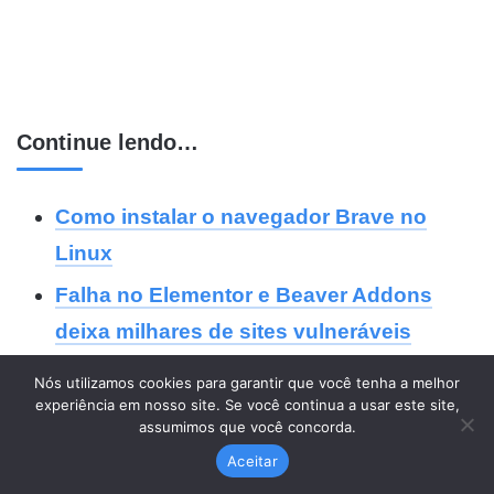
Continue lendo…
Como instalar o navegador Brave no
Linux
Falha no Elementor e Beaver Addons
deixa milhares de sites vulneráveis
Melhores editores de texto para Linux
Nós utilizamos cookies para garantir que você tenha a melhor
experiência em nosso site. Se você continua a usar este site,
Baystream streaming de torrents no
assumimos que você concorda.
navegador
Aceitar