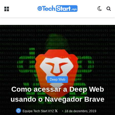
Menu
Switch
Pr
Deep Web
Como acessar a Deep Web
usando o Navegador Brave
Equipe Tech Start XYZ
Follow
18 de dezembro, 2019