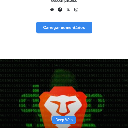
descomplicada.
We
Fa
X
Inst
bsit
ceb
agr
e
ook
am
Carregar comentários