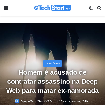
Menu
Switch
Pr
Deep Web
Homem é acusado de
contratar assassino na Deep
Web para matar ex-namorada
Equipe Tech Start XYZ
Follow
26 de dezembro, 2019