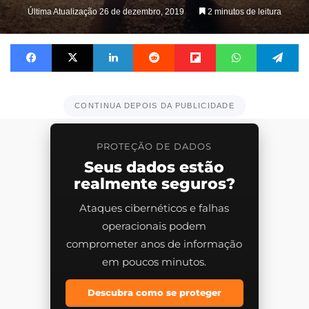
on
Última Atualização 26 de dezembro, 2019
2 minutos de leitura
X
Facebook
X
Linkedin
Reddit
Flipboard
WhatsApp
Telegram
CONTINUA DEPOIS DA PUBLICIDADE
PROTEÇÃO DE DADOS
Seus dados estão
realmente seguros?
Ataques cibernéticos e falhas
operacionais podem
comprometer anos de informação
em poucos minutos.
Descubra como se proteger