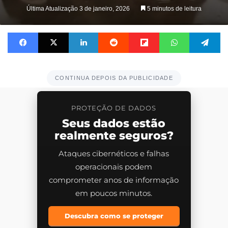
on
Última Atualização 3 de janeiro, 2026
5 minutos de leitura
X
Facebook
X
Linkedin
Reddit
Flipboard
WhatsApp
Te
CONTINUA DEPOIS DA PUBLICIDADE
PROTEÇÃO DE DADOS
Seus dados estão
realmente seguros?
Ataques cibernéticos e falhas
operacionais podem
comprometer anos de informação
em poucos minutos.
Descubra como se proteger