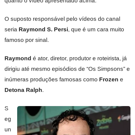
quanto o vídeo apresentado acima.
O suposto responsável pelo vídeos do canal
seria
Raymond S. Persi
, que é um cara muito
famoso por sinal.
Raymond
é ator, diretor, produtor e roteirista, já
dirigiu até mesmo episódios de “Os Simpsons” e
inúmeras produções famosas como
Frozen
e
Detona Ralph
.
S
eg
un