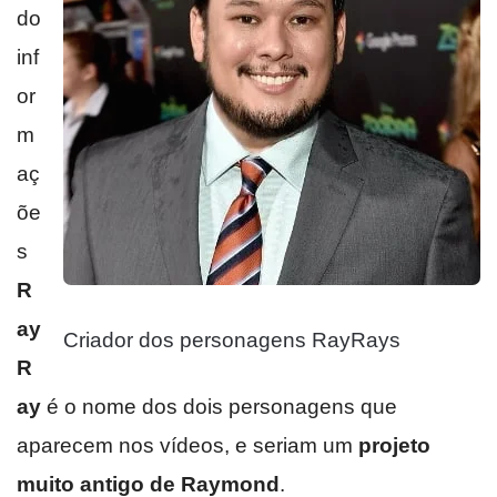
do
inf
or
m
aç
õe
s
R
ay
Criador dos personagens RayRays
R
ay
é o nome dos dois personagens que
aparecem nos vídeos, e seriam um
projeto
muito antigo de Raymond
.