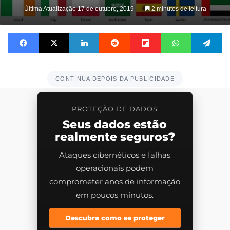
on
Última Atualização 17 de outubro, 2019
2 minutos de leitura
X
Facebook
X
Linkedin
Reddit
Flipboard
WhatsApp
Te
CONTINUA DEPOIS DA PUBLICIDADE
PROTEÇÃO DE DADOS
Seus dados estão
realmente seguros?
Ataques cibernéticos e falhas
operacionais podem
comprometer anos de informação
em poucos minutos.
Descubra como se proteger