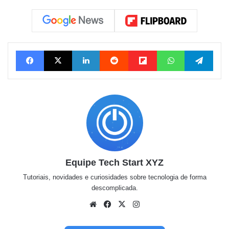
Facebook
X
Linkedin
Reddit
Flipboard
WhatsApp
Tele
Equipe Tech Start XYZ
Tutoriais, novidades e curiosidades sobre tecnologia de forma
descomplicada.
Website
Facebook
X
Instagram