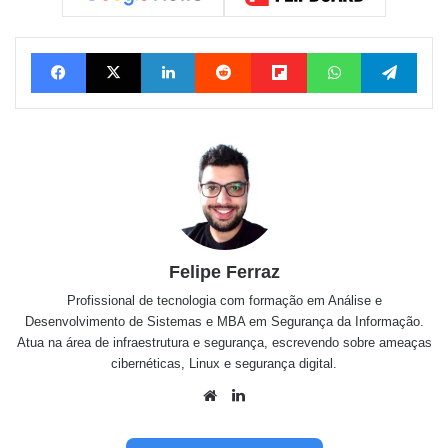
Facebook
X
Linkedin
Reddit
Flipboard
WhatsApp
Tele
Felipe Ferraz
Profissional de tecnologia com formação em Análise e
Desenvolvimento de Sistemas e MBA em Segurança da Informação.
Atua na área de infraestrutura e segurança, escrevendo sobre ameaças
cibernéticas, Linux e segurança digital.
Website
Linkedin