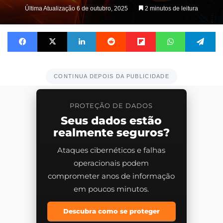
Última Atualização 6 de outubro, 2025
2 minutos de leitura
Facebook
X
Linkedin
Reddit
Flipboard
WhatsApp
Te
CONTINUA DEPOIS DA PUBLICIDADE
PROTEÇÃO DE DADOS
Seus dados estão
realmente seguros?
Ataques cibernéticos e falhas
operacionais podem
comprometer anos de informação
em poucos minutos.
Descubra como se proteger