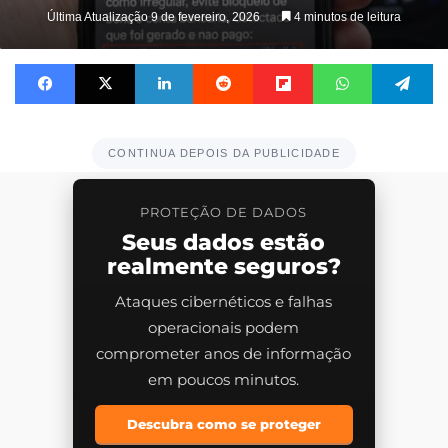
Última Atualização 9 de fevereiro, 2026
4 minutos de leitura
Facebook
X
Linkedin
Reddit
Flipboard
WhatsApp
Te
CONTINUA DEPOIS DA PUBLICIDADE
PROTEÇÃO DE DADOS
Seus dados estão
realmente seguros?
Ataques cibernéticos e falhas
operacionais podem
comprometer anos de informação
em poucos minutos.
Descubra como se proteger