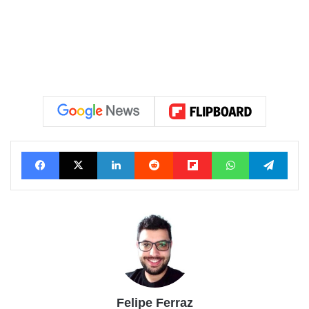
Facebook
X
Linkedin
Reddit
Flipboard
WhatsApp
Tele
Felipe Ferraz