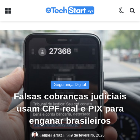
Menu
Switch
Pr
Segurança Digital
Falsas cobranças judiciais
usam CPF real e PIX para
enganar brasileiros
Felipe Ferraz
9 de fevereiro, 2026