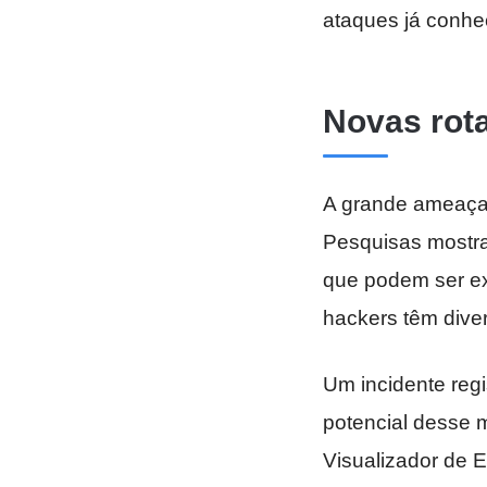
ataques já conhe
Novas rot
A grande ameaça
Pesquisas mostr
que podem ser exp
hackers têm dive
Um incidente reg
potencial desse 
Visualizador de E