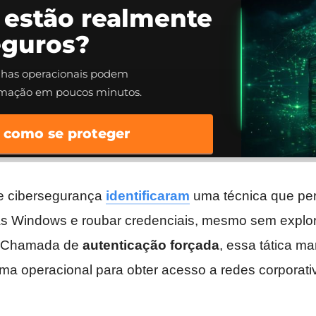
 estão realmente
eguros?
alhas operacionais podem
rmação em poucos minutos.
 como se proteger
e cibersegurança
identificaram
uma técnica que pe
s Windows e roubar credenciais, mesmo sem explor
s. Chamada de
autenticação forçada
, essa tática ma
ema operacional para obter acesso a redes corporati