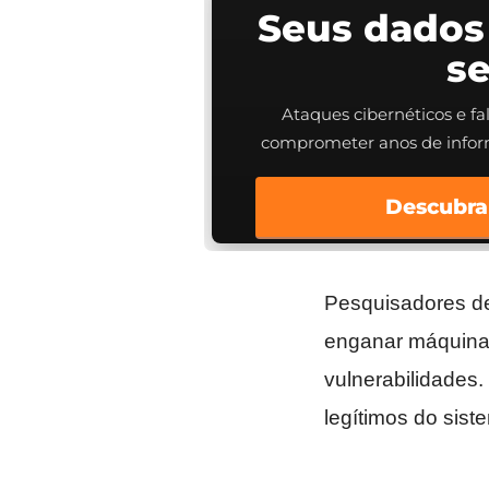
Seus dados
s
Ataques cibernéticos e f
comprometer anos de info
Descubra
Pesquisadores d
enganar máquina
vulnerabilidade
legítimos do sist