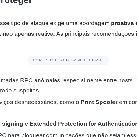
esse tipo de ataque exige uma abordagem
proativa 
, não apenas reativa. As principais recomendações 
CONTINUA DEPOIS DA PUBLICIDADE
amadas RPC anômalas, especialmente entre hosts
rede suspeitos.
rviços desnecessários, como o
Print Spooler
em con
 signing
e
Extended Protection for Authenticatio
s RPC para bloquear comunicações que não sejam ess