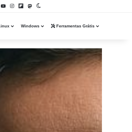
book
YouTube
Instagram
Flipboard
Mastodon
Switch skin
Linux
Windows
Ferramentas Grátis