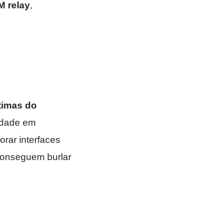
 relay
,
timas do
uldade em
orar interfaces
conseguem burlar