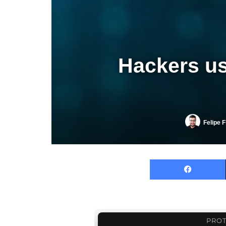
Hackers us
Felipe F
PROT