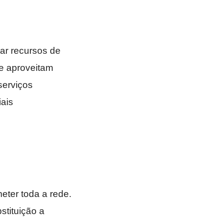
ar recursos de
se aproveitam
serviços
iais
eter toda a rede.
tituição a