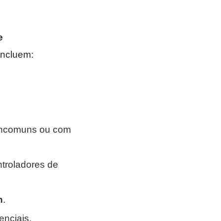
e
incluem:
 incomuns ou com
troladores de
n
.
enciais.