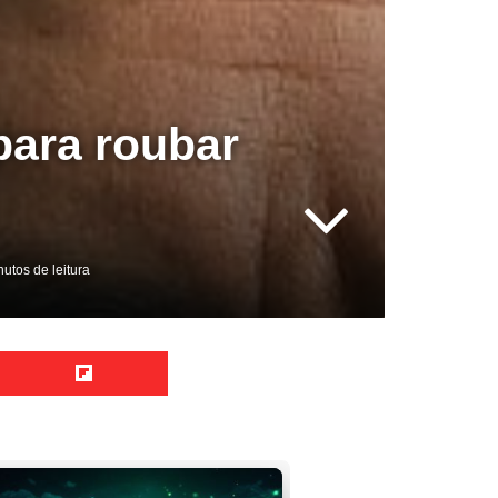
para roubar
utos de leitura
Reddit
Flipboard