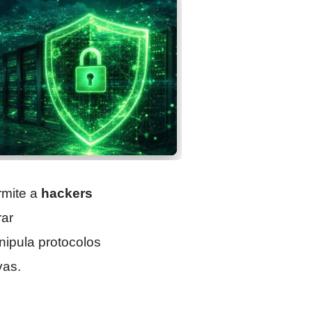
rmite a
hackers
ar
nipula protocolos
vas.