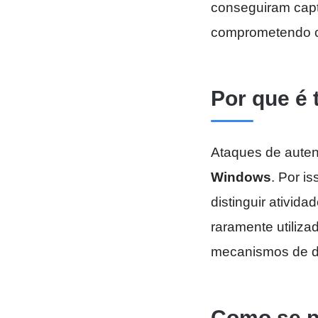
conseguiram capt
comprometendo co
Por que é t
Ataques de auten
Windows
. Por i
distinguir ativid
raramente utiliz
mecanismos de d
Como se p