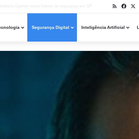
RSS
Face
X
k Point alerta para falha crítica em servidores
ecnologia
Segurança Digital
Inteligência Artificial