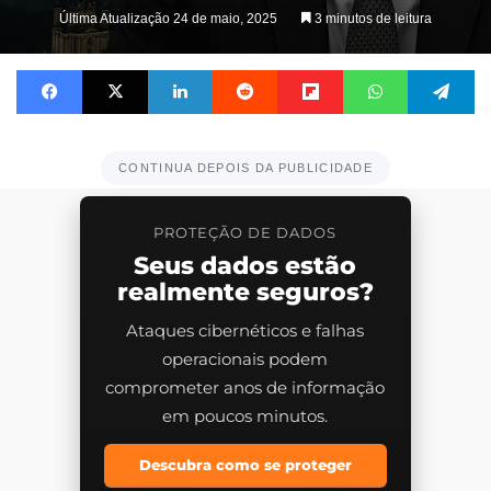
on
Última Atualização 24 de maio, 2025
3 minutos de leitura
X
Facebook
X
Linkedin
Reddit
Flipboard
WhatsApp
Te
CONTINUA DEPOIS DA PUBLICIDADE
PROTEÇÃO DE DADOS
Seus dados estão
realmente seguros?
Ataques cibernéticos e falhas
operacionais podem
comprometer anos de informação
em poucos minutos.
Descubra como se proteger