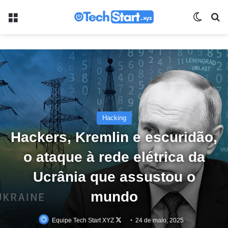
Menu
Switch
Pr
Hacking
Hackers, Kremlin e escuridão,
o ataque à rede elétrica da
Ucrânia que assustou o
mundo
Follow
Equipe Tech Start XYZ
24 de maio, 2025