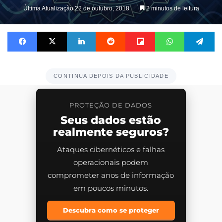
on
Última Atualização 22 de outubro, 2018
2 minutos de leitura
X
Facebook
X
Linkedin
Reddit
Flipboard
WhatsApp
Telegram
CONTINUA DEPOIS DA PUBLICIDADE
PROTEÇÃO DE DADOS
Seus dados estão
realmente seguros?
Ataques cibernéticos e falhas
operacionais podem
comprometer anos de informação
em poucos minutos.
Descubra como se proteger