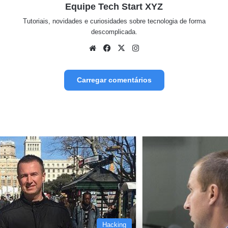
Equipe Tech Start XYZ
Tutoriais, novidades e curiosidades sobre tecnologia de forma
descomplicada.
We
Fa
X
Inst
bsit
ceb
agr
e
ook
am
Carregar comentários