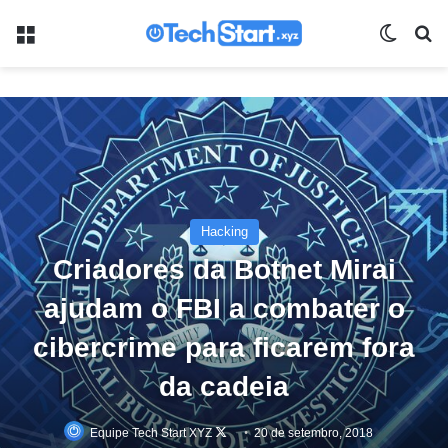
Menu
Switch
Pr
Hacking
Criadores da Botnet Mirai
ajudam o FBI a combater o
cibercrime para ficarem fora
da cadeia
Equipe Tech Start XYZ
Follow
20 de setembro, 2018