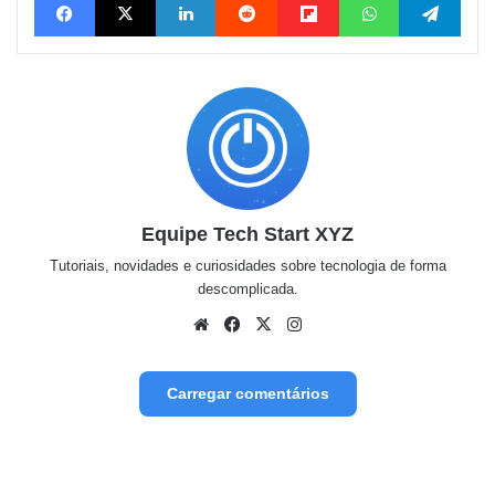
Equipe Tech Start XYZ
Tutoriais, novidades e curiosidades sobre tecnologia de forma
descomplicada.
We
Fa
X
Inst
bsit
ceb
agr
e
ook
am
Carregar comentários