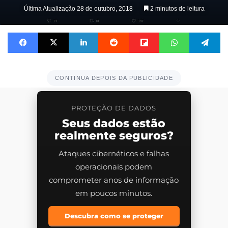
on
Última Atualização 28 de outubro, 2018
2 minutos de leitura
X
Facebook
X
Linkedin
Reddit
Flipboard
WhatsApp
Telegram
CONTINUA DEPOIS DA PUBLICIDADE
PROTEÇÃO DE DADOS
Seus dados estão
realmente seguros?
Ataques cibernéticos e falhas
operacionais podem
comprometer anos de informação
em poucos minutos.
Descubra como se proteger