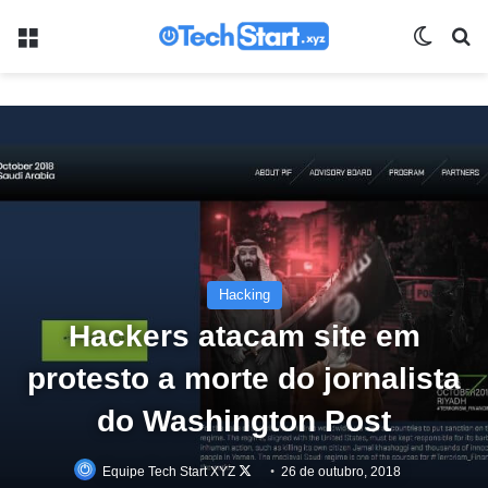
Menu
Switch
Pr
Hacking
Hackers atacam site em
protesto a morte do jornalista
do Washington Post
Equipe Tech Start XYZ
Follow
26 de outubro, 2018