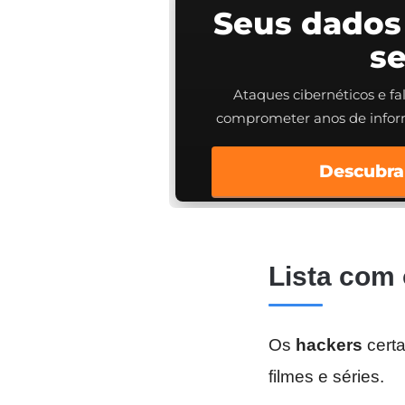
Seus dados
s
Ataques cibernéticos e f
comprometer anos de info
Descubra
Lista com
Os
hackers
cert
filmes e séries.