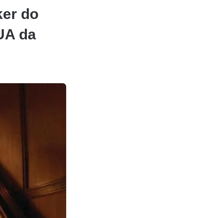
ker do
UA da