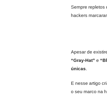
Sempre repletos 
hackers marcara
Apesar de existi
“Gray-Hat”
e
“B
únicas
.
E nesse artigo c
o seu marco na hi