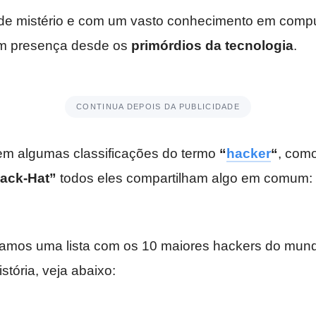
de mistério e com um vasto conhecimento em comp
m presença desde os
primórdios da tecnologia
.
CONTINUA DEPOIS DA PUBLICIDADE
rem algumas classificações do termo
“
hacker
“
, com
lack-Hat”
todos eles compartilham algo em comum:
riamos uma lista com os 10 maiores hackers do mun
stória, veja abaixo: