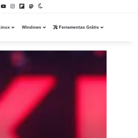
book
YouTube
Instagram
Flipboard
Mastodon
Switch skin
Linux
Windows
Ferramentas Grátis