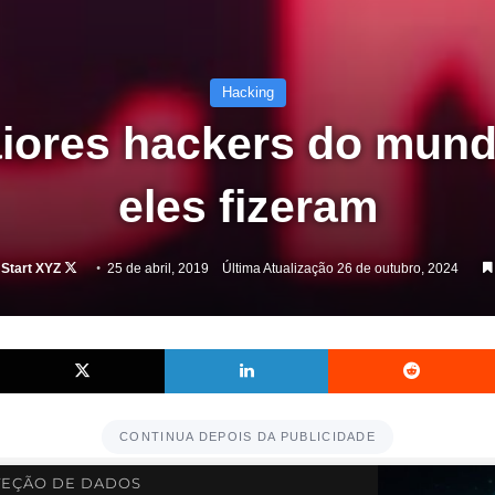
Hacking
iores hackers do mund
eles fizeram
Follow
 Start XYZ
25 de abril, 2019
Última Atualização 26 de outubro, 2024
on
X
Facebook
X
Linkedin
CONTINUA DEPOIS DA PUBLICIDADE
EÇÃO DE DADOS