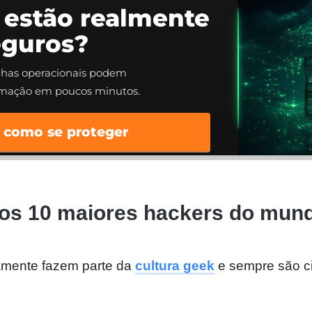
 estão realmente
eguros?
alhas operacionais podem
rmação em poucos minutos.
 como se proteger
 os 10 maiores hackers do mun
amente fazem parte da
cultura geek
e sempre são ci