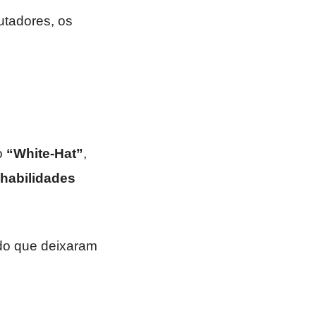
utadores, os
o
“White-Hat”
,
habilidades
do que deixaram