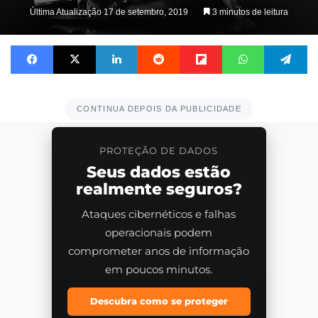
on
Última Atualização 17 de setembro, 2019
3 minutos de leitura
X
Facebook
X
Linkedin
Reddit
Flipboard
WhatsApp
Te
CONTINUA DEPOIS DA PUBLICIDADE
PROTEÇÃO DE DADOS
Seus dados estão
realmente seguros?
Ataques cibernéticos e falhas
operacionais podem
comprometer anos de informação
em poucos minutos.
Descubra como se proteger