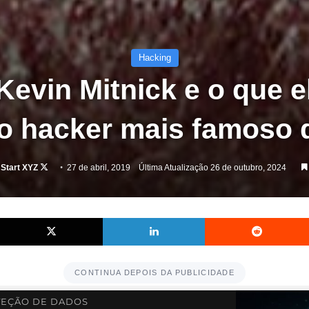
Hacking
evin Mitnick e o que e
 o hacker mais famoso d
Follow
 Start XYZ
27 de abril, 2019
Última Atualização 26 de outubro, 2024
on
X
Facebook
X
Linkedin
CONTINUA DEPOIS DA PUBLICIDADE
EÇÃO DE DADOS