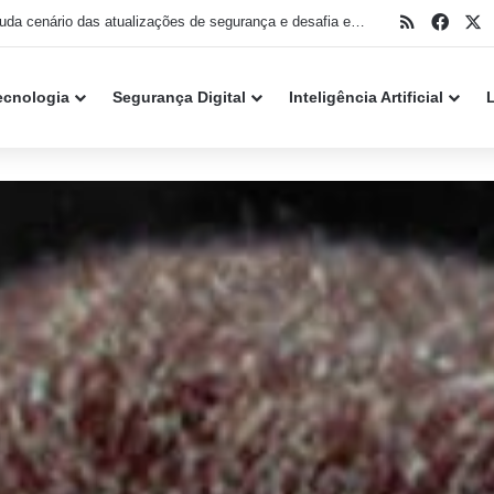
RSS
Face
X
Nova técnica permite que malware aproveite Windows Hello para invadir ambientes Microsoft Entra ID
ecnologia
Segurança Digital
Inteligência Artificial