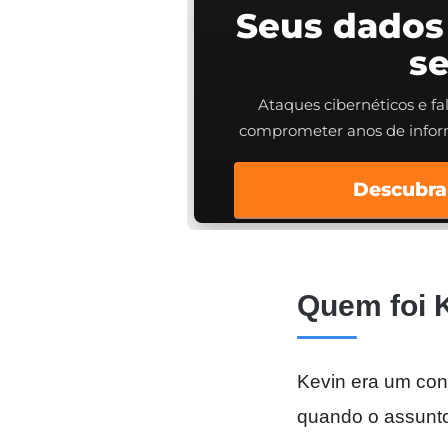
Seus dados
s
Ataques cibernéticos e f
comprometer anos de info
Descubra
Quem foi 
Kevin era um con
quando o assunt