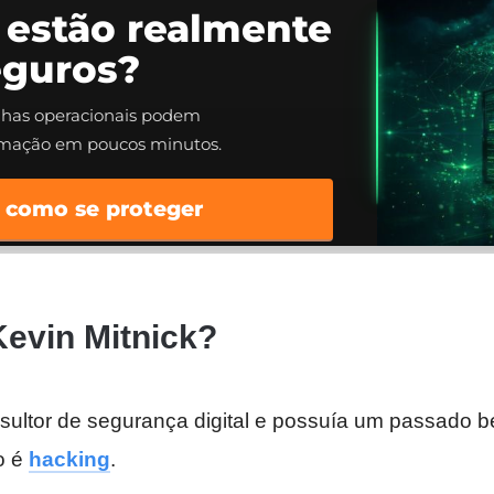
 estão realmente
eguros?
alhas operacionais podem
rmação em poucos minutos.
 como se proteger
Kevin Mitnick?
sultor de segurança digital e possuía um passado b
o é
hacking
.