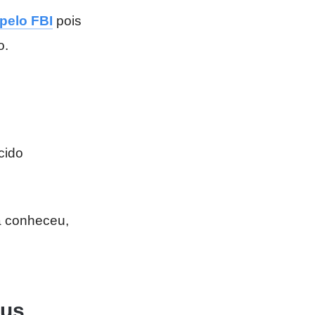
pelo FBI
pois
o.
cido
á conheceu,
bus…