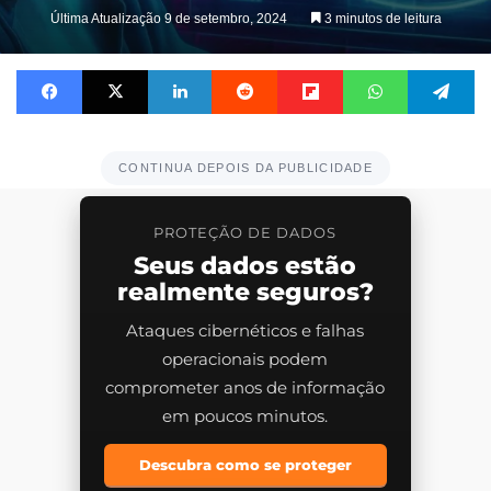
on
Última Atualização 9 de setembro, 2024
3 minutos de leitura
X
Facebook
X
Linkedin
Reddit
Flipboard
WhatsApp
Te
CONTINUA DEPOIS DA PUBLICIDADE
PROTEÇÃO DE DADOS
Seus dados estão
realmente seguros?
Ataques cibernéticos e falhas
operacionais podem
comprometer anos de informação
em poucos minutos.
Descubra como se proteger