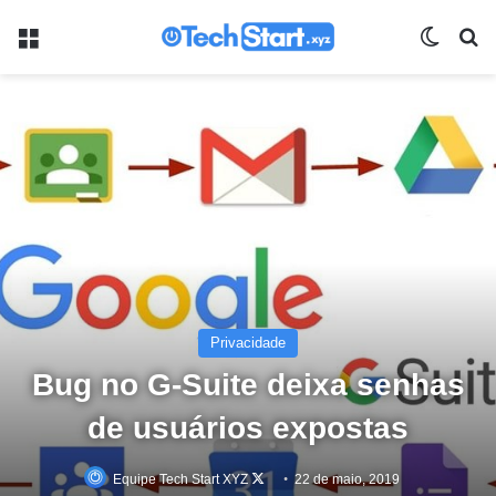
Menu
Switch
Pr
Privacidade
Bug no G-Suite deixa senhas
de usuários expostas
Follow
Equipe Tech Start XYZ
22 de maio, 2019