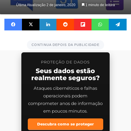
on
Última Atualização 2 de janeiro, 2020
1 minuto de leitura
X
Facebook
X
Linkedin
Reddit
Flipboard
WhatsApp
Te
CONTINUA DEPOIS DA PUBLICIDADE
PROTEÇÃO DE DADOS
Seus dados estão
realmente seguros?
Ataques cibernéticos e falhas
operacionais podem
comprometer anos de informação
em poucos minutos.
Descubra como se proteger