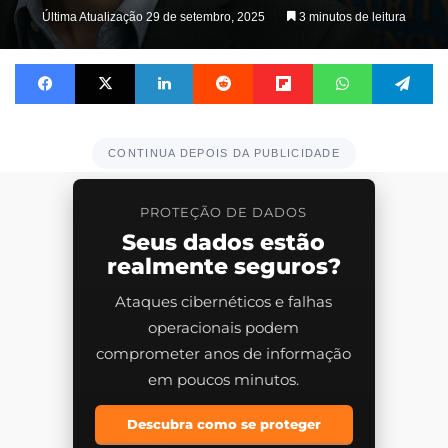
on
Última Atualização 29 de setembro, 2025
3 minutos de leitura
X
Facebook
X
Linkedin
Reddit
Flipboard
WhatsApp
Te
CONTINUA DEPOIS DA PUBLICIDADE
PROTEÇÃO DE DADOS
Seus dados estão
realmente seguros?
Ataques cibernéticos e falhas
operacionais podem
comprometer anos de informação
em poucos minutos.
Descubra como se proteger