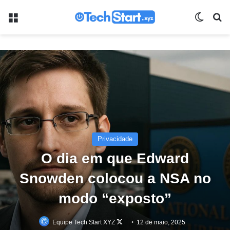
Menu
Switch
Pr
Privacidade
O dia em que Edward
Snowden colocou a NSA no
modo “exposto”
Follow
Equipe Tech Start XYZ
12 de maio, 2025