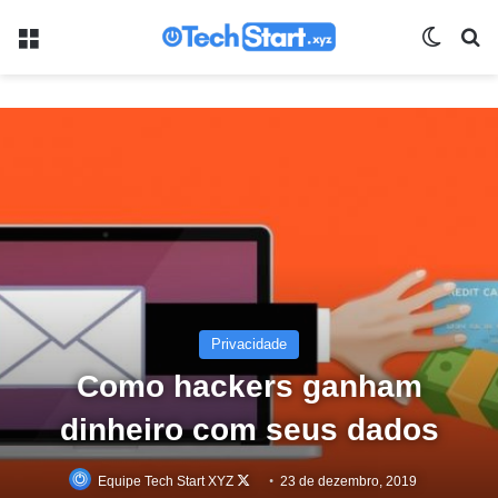
Menu
Switch
Pr
Privacidade
Como hackers ganham
dinheiro com seus dados
Equipe Tech Start XYZ
Follow
23 de dezembro, 2019