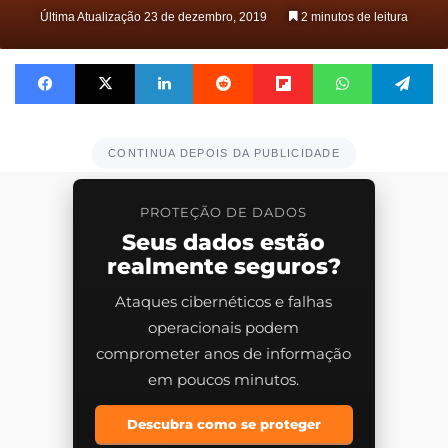
on
Última Atualização 23 de dezembro, 2019
2 minutos de leitura
X
Facebook
X
Linkedin
Reddit
Flipboard
WhatsApp
Telegram
CONTINUA DEPOIS DA PUBLICIDADE
PROTEÇÃO DE DADOS
Seus dados estão
realmente seguros?
Ataques cibernéticos e falhas
operacionais podem
comprometer anos de informação
em poucos minutos.
Descubra como se proteger