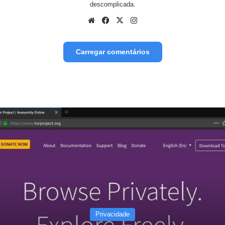
descomplicada.
We
Fa
X
Inst
bsit
ceb
agr
e
ook
am
Carregar comentários